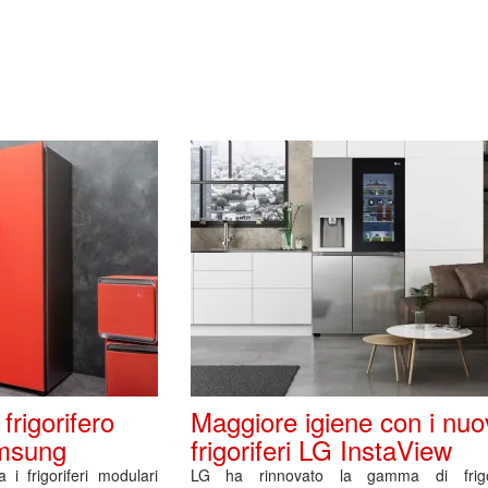
l frigorifero
Maggiore igiene con i nuo
msung
frigoriferi LG InstaView
a i frigoriferi modulari
LG ha rinnovato la gamma di frigor