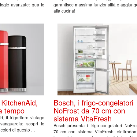
nologie avanzate: qua le
garantisce massima funzionalità e aggiunge
alla cucina!
i KitchenAid,
Bosch, i frigo-congelatori
za tempo
NoFrost da 70 cm con
sistema VitaFresh
, il frigorifero vintage
avanguardia: scopri le
Bosch presenta i frigo-congelatori NoFro
 colori di questo ...
70 cm con sistema VitaFresh: elettrodome