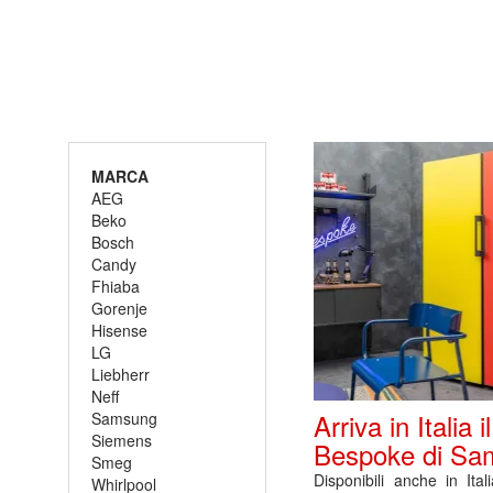
MARCA
AEG
Beko
Bosch
Candy
Fhiaba
Gorenje
Hisense
LG
Liebherr
Neff
Arriva in Italia i
Samsung
Siemens
Bespoke di Sa
Smeg
Disponibili anche in Itali
Whirlpool