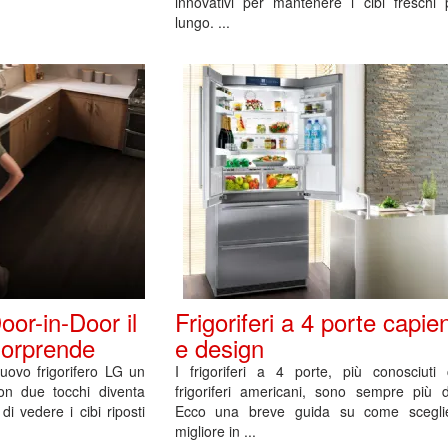
innovativi per mantenere i cibi freschi 
lungo. ...
or-in-Door il
Frigoriferi a 4 porte capie
 sorprende
e design
uovo frigorifero LG un
I frigoriferi a 4 porte, più conosciuti
on due tocchi diventa
frigoriferi americani, sono sempre più di
i vedere i cibi riposti
Ecco una breve guida su come sceglie
migliore in ...