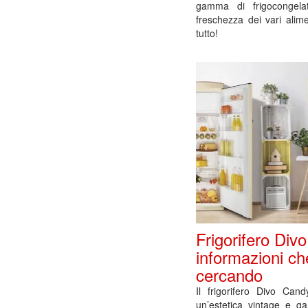
gamma di frigocongela
freschezza dei vari alim
tutto!
Frigorifero Divo
informazioni ch
cercando
Il frigorifero Divo Can
un’estetica vintage e ga