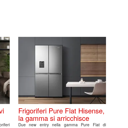
vi
Frigoriferi Pure Flat Hisense,
la gamma si arricchisce
iferi
Due new entry nella gamma Pure Flat di