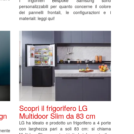
I frigoriferi Bespoke Samsung sono
personalizzabili per quanto concerne il colore
dei pannelli frontali, le configurazioni e i
materiali: leggi qui!
Scopri il frigorifero LG
ign
Multidoor Slim da 83 cm
LG ha ideato e prodotto un frigorifero a 4 porte
con larghezza pari a soli 83 cm: si chiama
mente