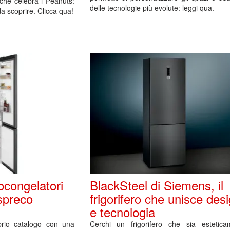
che celebra i Peanuts:
delle tecnologie più evolute: leggi qua.
da scoprire. Clicca qua!
gocongelatori
BlackSteel di Siemens, il
spreco
frigorifero che unisce des
e tecnologia
oprio catalogo con una
Cerchi un frigorifero che sia estetica