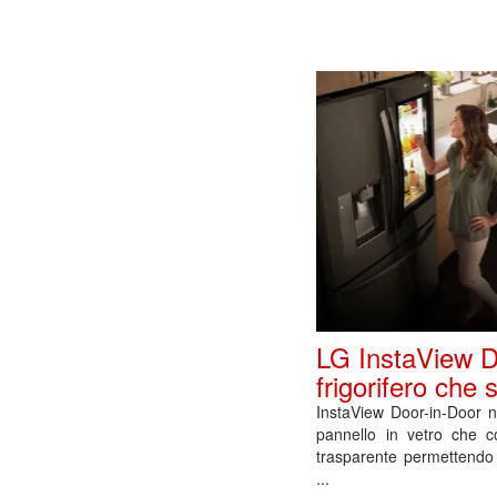
LG InstaView Do
frigorifero che
InstaView Door-in-Door n
pannello in vetro che c
trasparente permettendo d
...