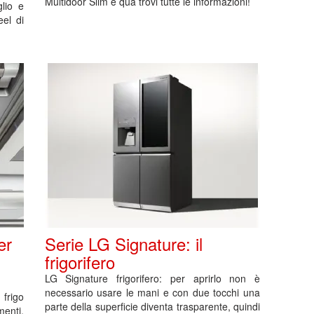
Multidoor Slim e qua trovi tutte le informazioni!
lio e
eel di
er
Serie LG Signature: il
frigorifero
LG Signature frigorifero: per aprirlo non è
necessario usare le mani e con due tocchi una
frigo
parte della superficie diventa trasparente, quindi
enti,