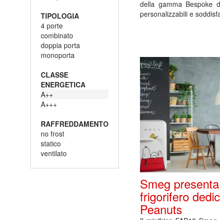
della gamma Bespoke d
personalizzabili e soddis
TIPOLOGIA
4 porte
combinato
doppia porta
monoporta
CLASSE
ENERGETICA
A++
A+++
RAFFREDDAMENTO
no frost
statico
ventilato
Smeg presenta 
frigorifero dedi
Peanuts