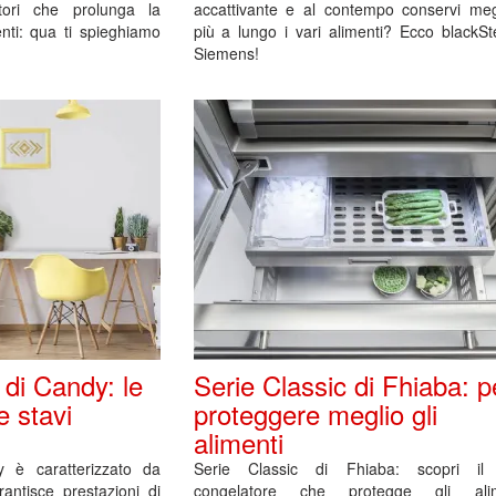
tori che prolunga la
accattivante e al contempo conservi meg
enti: qua ti spieghiamo
più a lungo i vari alimenti? Ecco blackSt
Siemens!
 di Candy: le
Serie Classic di Fhiaba: p
e stavi
proteggere meglio gli
alimenti
dy è caratterizzato da
Serie Classic di Fhiaba: scopri il 
rantisce prestazioni di
congelatore che protegge gli alim