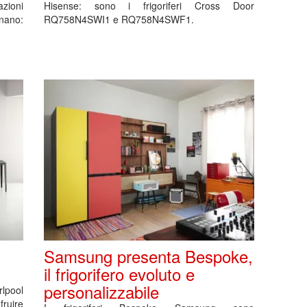
ioni
Hisense: sono i frigoriferi Cross Door
Vnano:
RQ758N4SWI1 e RQ758N4SWF1.
Samsung presenta Bespoke,
il frigorifero evoluto e
personalizzabile
lpool
fruire