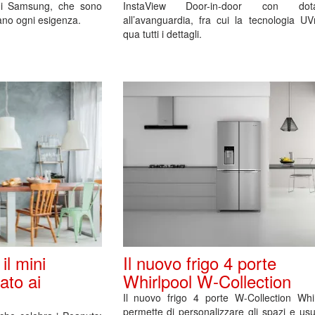
i Samsung, che sono
InstaView Door-in-door con dotaz
fano ogni esigenza.
all’avanguardia, fra cui la tecnologia U
qua tutti i dettagli.
il mini
Il nuovo frigo 4 porte
cato ai
Whirlpool W-Collection
Il nuovo frigo 4 porte W-Collection Whir
permette di personalizzare gli spazi e usu