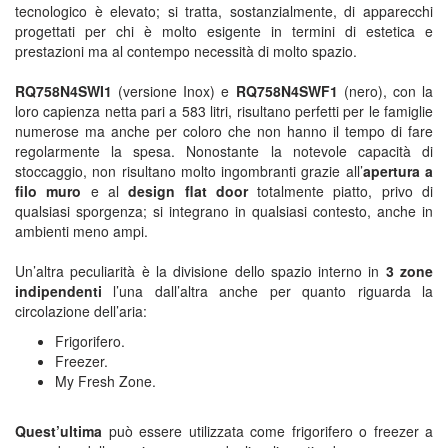
tecnologico è elevato; si tratta, sostanzialmente, di apparecchi
progettati per chi è molto esigente in termini di estetica e
prestazioni ma al contempo necessità di molto spazio.
RQ758N4SWI1
(versione Inox) e
RQ758N4SWF1
(nero), con la
loro capienza netta pari a 583 litri, risultano perfetti per le famiglie
numerose ma anche per coloro che non hanno il tempo di fare
regolarmente la spesa. Nonostante la notevole capacità di
stoccaggio, non risultano molto ingombranti grazie all’
apertura a
filo muro
e al
design flat door
totalmente piatto, privo di
qualsiasi sporgenza; si integrano in qualsiasi contesto, anche in
ambienti meno ampi.
Un’altra peculiarità è la divisione dello spazio interno in
3 zone
indipendenti
l’una dall’altra anche per quanto riguarda la
circolazione dell’aria:
Frigorifero.
Freezer.
My Fresh Zone.
Quest’ultima
può essere utilizzata come frigorifero o freezer a