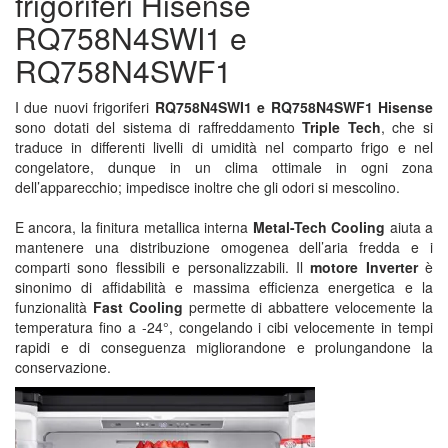
frigoriferi Hisense
RQ758N4SWI1 e
RQ758N4SWF1
I due nuovi frigoriferi
RQ758N4SWI1 e RQ758N4SWF1 Hisense
sono dotati del sistema di raffreddamento
Triple Tech
, che si
traduce in differenti livelli di umidità nel comparto frigo e nel
congelatore, dunque in un clima ottimale in ogni zona
dell’apparecchio; impedisce inoltre che gli odori si mescolino.
E ancora, la finitura metallica interna
Metal-Tech Cooling
aiuta a
mantenere una distribuzione omogenea dell’aria fredda e i
comparti sono flessibili e personalizzabili. Il
motore Inverter
è
sinonimo di affidabilità e massima efficienza energetica e la
funzionalità
Fast Cooling
permette di abbattere velocemente la
temperatura fino a -24°, congelando i cibi velocemente in tempi
rapidi e di conseguenza migliorandone e prolungandone la
conservazione.