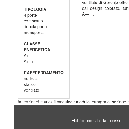
ventilato di Gorenje offre
dal design colorato, tut
TIPOLOGIA
A++ ...
4 porte
combinato
doppia porta
monoporta
CLASSE
ENERGETICA
A++
A+++
RAFFREDDAMENTO
no frost
statico
ventilato
!attenzione! manca il modulod : modulo_paragrafo_sezione_s
Elettrodomestici da Incasso