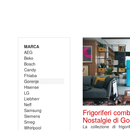
MARCA
AEG
Beko
Bosch
Candy
Fhiaba
Gorenje
Hisense
LG
Liebherr
Neff
Frigoriferi comb
Samsung
Siemens
Nostalgie di Go
Smeg
La collezione di frigor
Whirlpool