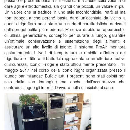
passato e presente basata sull’estetica ma anche sulla volontà di
dare agli elettrodomestici, sia grandi che piccoli, un valore in più.
Un valore che si traduce in uno stile inconfondibile, retrò sì ma
non troppo; anche perché basta dare un’occhiata da vicino a
questo frigorifero per notare una serie di caratteristiche derivanti
dalla progettualità più moderna. E’ senza dubbio un apparecchio
di ultima generazione, concepito per durare a lungo, garantire
un’ottimale conservazione e sistemazione degli alimenti e
assicurare un alto livello di igiene. Il sistema ProAir monitora
costantemente i livelli di temperatura e umidità all’interno del
frigorifero e i filtri anti-batterici rappresentano un ulteriore motivo
di sicurezza. Iconic Fridge è stato ufficialmente presentato il 18
maggio 2017 nel corso della Iconic Night organizzata presso il
lounge bar milanese Bulk e tutti i presenti sono stati colpiti non
solo dalla sua immagine ma anche dall’accuratezza che
contraddistingue gli interni. Davvero nulla è lasciato al caso.