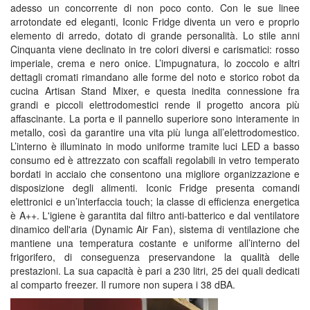
adesso un concorrente di non poco conto. Con le sue linee
arrotondate ed eleganti, Iconic Fridge diventa un vero e proprio
elemento di arredo, dotato di grande personalità. Lo stile anni
Cinquanta viene declinato in tre colori diversi e carismatici: rosso
imperiale, crema e nero onice. L’impugnatura, lo zoccolo e altri
dettagli cromati rimandano alle forme del noto e storico robot da
cucina Artisan Stand Mixer, e questa inedita connessione fra
grandi e piccoli elettrodomestici rende il progetto ancora più
affascinante. La porta e il pannello superiore sono interamente in
metallo, così da garantire una vita più lunga all’elettrodomestico.
L’interno è illuminato in modo uniforme tramite luci LED a basso
consumo ed è attrezzato con scaffali regolabili in vetro temperato
bordati in acciaio che consentono una migliore organizzazione e
disposizione degli alimenti. Iconic Fridge presenta comandi
elettronici e un’interfaccia touch; la classe di efficienza energetica
è A++. L'igiene è garantita dal filtro anti-batterico e dal ventilatore
dinamico dell'aria (Dynamic Air Fan), sistema di ventilazione che
mantiene una temperatura costante e uniforme all’interno del
frigorifero, di conseguenza preservandone la qualità delle
prestazioni. La sua capacità è pari a 230 litri, 25 dei quali dedicati
al comparto freezer. Il rumore non supera i 38 dBA.