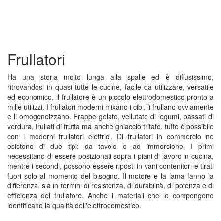
Frullatori
Ha una storia molto lunga alla spalle ed è diffusissimo,
ritrovandosi in quasi tutte le cucine, facile da utilizzare, versatile
ed economico, il frullatore è un piccolo elettrodomestico pronto a
mille utilizzi. I frullatori moderni mixano i cibi, li frullano ovviamente
e li omogeneizzano. Frappe gelato, vellutate di legumi, passati di
verdura, frullati di frutta ma anche ghiaccio tritato, tutto è possibile
con i moderni frullatori elettrici. Di frullatori in commercio ne
esistono di due tipi: da tavolo e ad immersione. I primi
necessitano di essere posizionati sopra i piani di lavoro in cucina,
mentre i secondi, possono essere riposti in vani contenitori e tirati
fuori solo al momento del bisogno. Il motore e la lama fanno la
differenza, sia in termini di resistenza, di durabilità, di potenza e di
efficienza del frullatore. Anche i materiali che lo compongono
identificano la qualità dell'elettrodomestico.