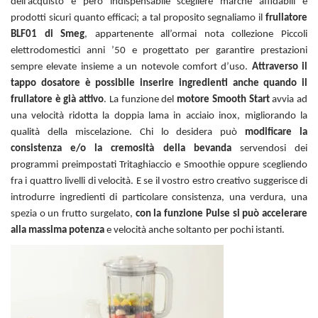
dell’acquisto è però indispensabile scegliere marche affidabili e
prodotti sicuri quanto efficaci; a tal proposito segnaliamo il
frullatore
BLF01 di Smeg
, appartenente all’ormai nota collezione Piccoli
elettrodomestici anni ’50 e progettato per garantire prestazioni
sempre elevate insieme a un notevole comfort d’uso.
Attraverso il
tappo dosatore è possibile inserire ingredienti anche quando il
frullatore è già attivo
. La funzione del
motore Smooth Start
avvia ad
una velocità ridotta la doppia lama in acciaio inox, migliorando la
qualità della miscelazione. Chi lo desidera può
modificare la
consistenza e/o la cremosità della bevanda
servendosi dei
programmi preimpostati Tritaghiaccio e Smoothie oppure scegliendo
fra i quattro livelli di velocità. E se il vostro estro creativo suggerisce di
introdurre ingredienti di particolare consistenza, una verdura, una
spezia o un frutto surgelato,
con la funzione Pulse si può accelerare
alla massima potenza
e velocità anche soltanto per pochi istanti.