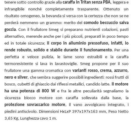
tenere sotto controllo grazie alla
caraffa in Tritan senza PBA
, leggera e
infrangibile nonché completamente trasparente. Ottenuto un
risultato omogeneo, la bevanda si versa con la certezza che non se ne
perderà nemmeno un grammo: merito del
comodo beccuccio salva
goccia
. Con il frullatore Smeg si preparano nutrienti colazioni, pasti
alternativo, merende anche per i più piccoli, preparati in poco tempo
ed in totale sicurezza;
il corpo in alluminio pressofuso, infatti, lo
rende robusto, solido e stabile durante il funzionamento
. Per una
perfetta e veloce pulizia, le lame sono estraibili e la caraffa
termoresistente si lava in lavastoviglie. Smeg propone per il suo
frullatore una gamma cromatica con
varianti rosso, crema, azzurro,
nero e silver
, che sembra suggerire possibili ingredienti: rossi frutti di
bosco, cubetti di ghiaccio dai riflessi metallici, candido latte.
Il motore
ha una potenza di 800 W
e fra le altre peculiarità segnaliamo la
sicurezza blocco motore con caraffa sollevata dalla base, la
protezione sovraccarico motore
, il vano avvolgicavo integrato, i
piedini antiscivolo. Dimensioni HxLxP 397x197x163 mm, Peso Netto
3,65 Kg, Lunghezza cavo 1 m.