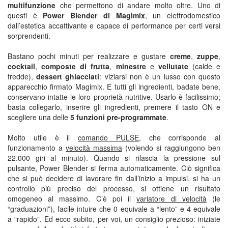
multifunzione
che permettono di andare molto oltre. Uno di
questi è
Power Blender di Magimix
, un elettrodomestico
dall’estetica accattivante e capace di performance per certi versi
sorprendenti.
Bastano pochi minuti per realizzare e gustare
creme
,
zuppe
,
cocktail
,
composte di frutta
,
minestre
e
vellutate
(calde e
fredde),
dessert ghiacciati
: viziarsi non è un lusso con questo
apparecchio firmato Magimix. E tutti gli ingredienti, badate bene,
conservano intatte le loro proprietà nutritive. Usarlo è facilissimo;
basta collegarlo, inserire gli ingredienti, premere il tasto ON e
scegliere una delle
5 funzioni pre-programmate
.
Molto utile è il
comando PULSE
, che corrisponde al
funzionamento a
velocità massima
(volendo si raggiungono ben
22.000 giri al minuto). Quando si rilascia la pressione sul
pulsante, Power Blender si ferma automaticamente. Ciò significa
che si può decidere di lavorare fin dall’inizio a impulsi, si ha un
controllo più preciso del processo, si ottiene un risultato
omogeneo al massimo. C’è poi il
variatore di velocità
(le
“graduazioni”), facile intuire che 0 equivale a “lento” e 4 equivale
a “rapido”. Ed ecco subito, per voi, un consiglio prezioso: iniziate