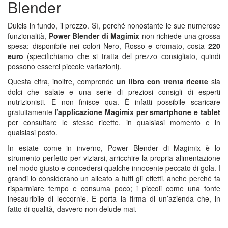
Blender
Dulcis in fundo, il prezzo. Sì, perché nonostante le sue numerose
funzionalità,
Power Blender di Magimix
non richiede una grossa
spesa: disponibile nei colori Nero, Rosso e cromato, costa
220
euro
(specifichiamo che si tratta del prezzo consigliato, quindi
possono esserci piccole variazioni).
Questa cifra, inoltre, comprende
un libro con trenta ricette
sia
dolci che salate e una serie di preziosi consigli di esperti
nutrizionisti. E non finisce qua. È infatti possibile scaricare
gratuitamente l’
applicazione Magimix per smartphone e tablet
per consultare le stesse ricette, in qualsiasi momento e in
qualsiasi posto.
In estate come in inverno, Power Blender di Magimix è lo
strumento perfetto per viziarsi, arricchire la propria alimentazione
nel modo giusto e concedersi qualche innocente peccato di gola. I
grandi lo considerano un alleato a tutti gli effetti, anche perché fa
risparmiare tempo e consuma poco; i piccoli come una fonte
inesauribile di leccornie. E porta la firma di un’azienda che, in
fatto di qualità, davvero non delude mai.