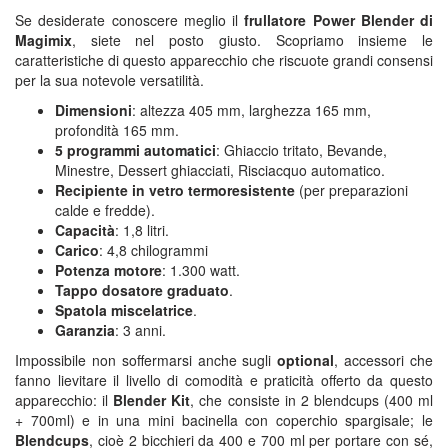
Se desiderate conoscere meglio il
frullatore Power Blender di
Magimix
, siete nel posto giusto. Scopriamo insieme le
caratteristiche di questo apparecchio che riscuote grandi consensi
per la sua notevole versatilità.
Dimensioni
: altezza 405 mm, larghezza 165 mm,
profondità 165 mm.
5 programmi automatici
: Ghiaccio tritato, Bevande,
Minestre, Dessert ghiacciati, Risciacquo automatico.
Recipiente in vetro termoresistente
(per preparazioni
calde e fredde).
Capacità
: 1,8 litri.
Carico
: 4,8 chilogrammi
Potenza motore
: 1.300 watt.
Tappo dosatore graduato
.
Spatola miscelatrice
.
Garanzia
: 3 anni.
Impossibile non soffermarsi anche sugli
optional
, accessori che
fanno lievitare il livello di comodità e praticità offerto da questo
apparecchio: il
Blender Kit
, che consiste in 2 blendcups (400 ml
+ 700ml) e in una mini bacinella con coperchio spargisale; le
Blendcups
, cioè 2 bicchieri da 400 e 700 ml per portare con sé,