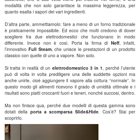
modalità che non solo garantisce la massima leggerezza, per
quanto esalta i sapori dei vari ingredienti.
D’altra parte, ammettiamolo: fare a meno di un forno tradizionale
è praticamente impossibile. Ed ecco che molti credono di dover
scegliere fra due elettrodomestici che funzionano in modo
differente. Invece non è così. Porta la firma di
Neff
, infatti,
l’innovativo
Full Steam
, che unisce le prestazioni di un prodotto
classico con quelle di uno a vapore. Non solo.
Si tratta in realtà di un
elettrodomestico 3 in 1
, perché l’utente
può di volta in volta prediligere una delle suddette opzioni ma
anche unirle, cioè aggiungere il vapore alla cottura “normale”. In
questo modo gli alimenti ricevono il grado di umidità ottimale e i
risultati sono piatti croccanti fuori e teneri, nonché succosi, dentro.
Ma non finisce qua, perché due modelli di questa gamma sono
dotati della
porta a scomparsa Slide&Hide
. Cos’è? Stai per
scoprirlo.