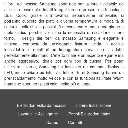
I forni ad incasso Samsung sono noti per la loro invidiabile ed
altissima tecnologia. Infatti in ogni forno è presente la tecnologia
Dual Cook, grazie all'innovativa separa-zone rimovibile, si
potranno cuocere dei piatti a diversa temperatura e modalità di
cottura. Inoltre ha la possibilità di consumare meno energia se a
metà carico, perché si elimina la necessità di riscaldare l'intero
forno. Il design dei forni da incasso Samsung è elegante e
minimal, composti da un'elegante finitura lucida in acciaio
inossidabile e dotati di un impugnatura curva che si adatta
perfettamente alla mano. L'effetto finale è un aspetto elegante ma
anche aggressivo, ideale per ogni tipo di cucina. Per poter
utilizzare il forno, Samsung ha installato un comodo display a
LED, molto chiaro ed intuitivo. Infine i forni Samsung hanno un
preriscaldamento molto veloce e con la funzionalità Plate Warm
mantiene appunto i piatti caldi molto più a lungo.
Elettrodomestici da Incasso
Libera Installazione
Lavatrici e Asciugatrici
Piccoli Elettrodomestici
Cappe
Contatti