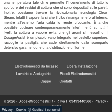
una temperatura tale ch e permette l'incenerimento di tutto lo
sporco e dei residui di cottura che si sono depositati sulle pareti.
Inoltre, possiamo trovare la rivoluzionaria tecnologia Circo-
Steam, infatti il vapore fa sì che il cibo rimanga tenero all’interno,
mentre all’esterno l’aria calda lo rende croccante. È anche
possibile cucinare contemporaneamente interi menù su tutti i
livelli: la cottura a vapore evita che gli aromi si mescolino. Il
DosageAssist è un piccolo vano integrato nel cestello superiore,
raccoglie la pastiglia che cade direttamente dallo scomparto
detersivo garantendone una distribuzione uniforme.
Elettrodomestici da Incasso
Libera Installazione
Lavatrici e Asciugatrici
Piccoli Elettrodomestici
Cappe
Contatti
© 2026 - Blogelettrodomestici.it - P. Iva IT03493440566 -
Privacy
-
Cookie
-
Privacy
Cookie
Gestisci i consensi