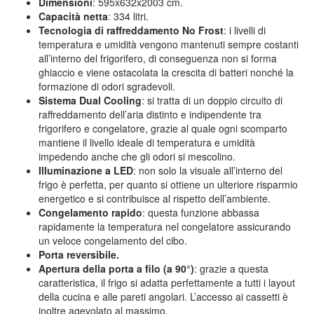
Dimensioni
: 595x632x2003 cm.
Capacità netta
: 334 litri.
Tecnologia di raffreddamento No Frost
: i livelli di
temperatura e umidità vengono mantenuti sempre costanti
all’interno del frigorifero, di conseguenza non si forma
ghiaccio e viene ostacolata la crescita di batteri nonché la
formazione di odori sgradevoli.
Sistema Dual Cooling
: si tratta di un doppio circuito di
raffreddamento dell’aria distinto e indipendente tra
frigorifero e congelatore, grazie al quale ogni scomparto
mantiene il livello ideale di temperatura e umidità
impedendo anche che gli odori si mescolino.
Illuminazione a LED
: non solo la visuale all’interno del
frigo è perfetta, per quanto si ottiene un ulteriore risparmio
energetico e si contribuisce al rispetto dell’ambiente.
Congelamento rapido
: questa funzione abbassa
rapidamente la temperatura nel congelatore assicurando
un veloce congelamento del cibo.
Porta reversibile.
Apertura della porta a filo (a 90°)
: grazie a questa
caratteristica, il frigo si adatta perfettamente a tutti i layout
della cucina e alle pareti angolari. L’accesso ai cassetti è
inoltre agevolato al massimo.