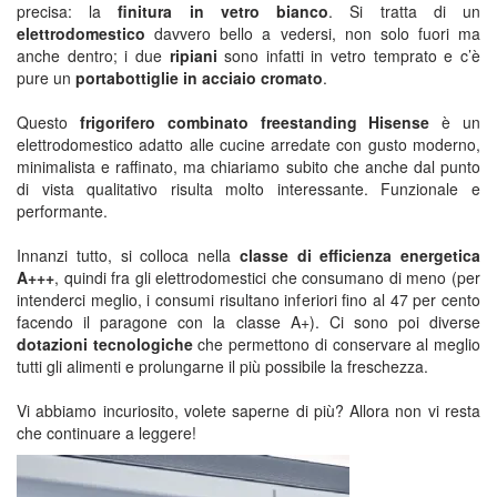
precisa: la
finitura in vetro bianco
. Si tratta di un
elettrodomestico
davvero bello a vedersi, non solo fuori ma
anche dentro; i due
ripiani
sono infatti in vetro temprato e c’è
pure un
portabottiglie in acciaio cromato
.
Questo
frigorifero combinato freestanding Hisense
è un
elettrodomestico adatto alle cucine arredate con gusto moderno,
minimalista e raffinato, ma chiariamo subito che anche dal punto
di vista qualitativo risulta molto interessante. Funzionale e
performante.
Innanzi tutto, si colloca nella
classe di efficienza energetica
A+++
, quindi fra gli elettrodomestici che consumano di meno (per
intenderci meglio, i consumi risultano inferiori fino al 47 per cento
facendo il paragone con la classe A+). Ci sono poi diverse
dotazioni tecnologiche
che permettono di conservare al meglio
tutti gli alimenti e prolungarne il più possibile la freschezza.
Vi abbiamo incuriosito, volete saperne di più? Allora non vi resta
che continuare a leggere!