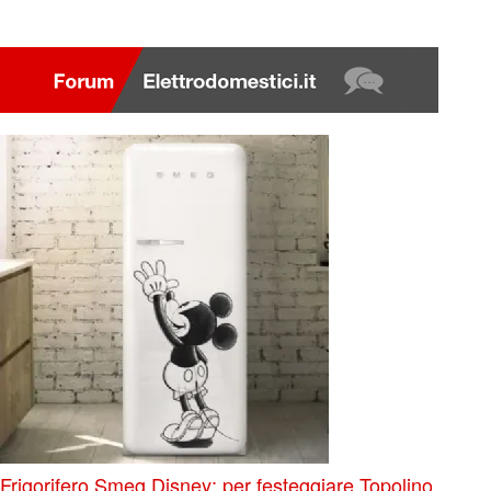
Frigorifero Smeg Disney: per festeggiare Topolino