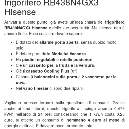
frigorifero RB438N4GX3
Hisense
Arrivati a questo punto, già avete un’idea chiara del
frigorifero
RB438N4GX3 Hisense
e delle sue peculiarità. Ma l’elenco non è
ancora finito. Ecco cos’altro dovete sapere:
È dotato dell’
allarme porta aperta
, senza dubbio molto
utile.
È dotato pure della
Modalità Vacanza
.
Ha
piedini regolabili
e
rotelle posteriori
.
C’è un
cassetto per la frutta e la verdura
.
C’è il
cassetto Cooling Plus
(0°).
Ci sono
3 balconcini sulla porta
e
2 vaschette per le
uova
.
Nel
vano Freezer
ci sono due ripiani.
Vogliamo adesso tornare sulla questione di consumi. Grazie
anche ai Led interni, questo frigorifero impiega appena 0,479
kW/h nell’arco di 24 ore; considerando che 1 kW/h costa 0,25
euro, si ottiene un consumo di
nemmeno 4 euro al mese
di
energia elettrica. È davvero poco, prendete nota.