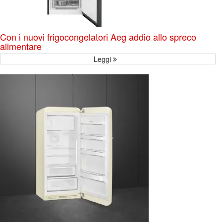
Con i nuovi frigocongelatori Aeg addio allo spreco
alimentare
Leggi