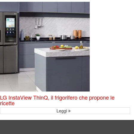
LG InstaView ThinQ, il frigorifero che propone le
ricette
Leggi