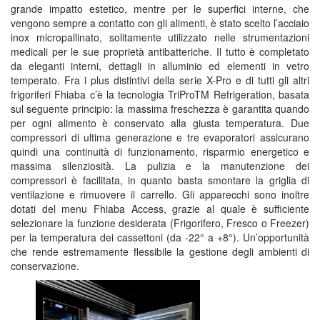
grande impatto estetico, mentre per le superfici interne, che
vengono sempre a contatto con gli alimenti, è stato scelto l’acciaio
inox micropallinato, solitamente utilizzato nelle strumentazioni
medicali per le sue proprietà antibatteriche. Il tutto è completato
da eleganti interni, dettagli in alluminio ed elementi in vetro
temperato. Fra i plus distintivi della serie X-Pro e di tutti gli altri
frigoriferi Fhiaba c’è la tecnologia TriProTM Refrigeration, basata
sul seguente principio: la massima freschezza è garantita quando
per ogni alimento è conservato alla giusta temperatura. Due
compressori di ultima generazione e tre evaporatori assicurano
quindi una continuità di funzionamento, risparmio energetico e
massima silenziosità. La pulizia e la manutenzione dei
compressori è facilitata, in quanto basta smontare la griglia di
ventilazione e rimuovere il carrello. Gli apparecchi sono inoltre
dotati del menu Fhiaba Access, grazie al quale è sufficiente
selezionare la funzione desiderata (Frigorifero, Fresco o Freezer)
per la temperatura dei cassettoni (da -22° a +8°). Un’opportunità
che rende estremamente flessibile la gestione degli ambienti di
conservazione.