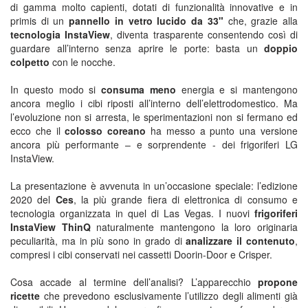
di gamma molto capienti, dotati di funzionalità innovative e in
primis di un
pannello in vetro lucido da 33"
che, grazie alla
tecnologia InstaView
, diventa trasparente consentendo così di
guardare all’interno senza aprire le porte: basta un
doppio
colpetto
con le nocche.
In questo modo si
consuma meno
energia e si mantengono
ancora meglio i cibi riposti all’interno dell’elettrodomestico. Ma
l’evoluzione non si arresta, le sperimentazioni non si fermano ed
ecco che il
colosso coreano
ha messo a punto una versione
ancora più performante – e sorprendente - dei frigoriferi LG
InstaView.
La presentazione è avvenuta in un’occasione speciale: l’edizione
2020 del
Ces
, la più grande fiera di elettronica di consumo e
tecnologia organizzata in quel di Las Vegas. I nuovi
frigoriferi
InstaView ThinQ
naturalmente mantengono la loro originaria
peculiarità, ma in più sono in grado di
analizzare il contenuto
,
compresi i cibi conservati nei cassetti Doorin-Door e Crisper.
Cosa accade al termine dell’analisi? L’apparecchio
propone
ricette
che prevedono esclusivamente l’utilizzo degli alimenti già