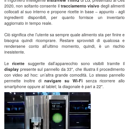
Il frigorifero intelligente
InstaView ThinQ
di LG, presentato al Ces
2020, non soltanto consente il
tracciamento visivo
degli alimenti
collocati al suo interno e propone ricette in base – appunto - agli
ingredienti disponibili, per quanto fornisce un inventario
aggiornato in tempo reale.
Ciò significa che l’utente sa sempre quale alimento sta per finire e
bisogna quindi ricomprare. Restare sprovvisti di qualcosa e
rendersene conto all’ultimo momento, quindi, è un rischio
inesistente.
Le
ricette
suggerite dall’apparecchio sono visibili tramite il
display
presente sul pannello da 33", che illustra il procedimento
con video ad hoc: un’altra grande comodità. Lo stesso pannello
permette inoltre di
navigare su Wi-Fi
senza ricorrere allo
smartphone oppure al tablet; la diagonale è pari a 22".