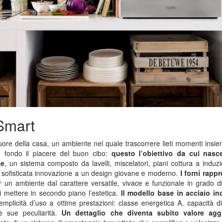
 Smart
uore della casa, un ambiente nel quale trascorrere lieti momenti insie
n fondo il piacere del buon cibo:
questo l’obiettivo da cui nasc
ke
, un sistema composto da lavelli, miscelatori, piani cottura a induzi
 sofisticata innovazione a un design giovane e moderno.
I forni rapp
 un ambiente dal carattere versatile, vivace e funzionale in grado d
i mettere in secondo piano l’estetica.
Il modello base in acciaio in
plicità d’uso a ottime prestazioni: classe energetica A, capacità di
le sue peculiarità.
Un dettaglio che diventa subito valore agg