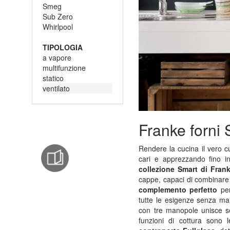
Smeg
Sub Zero
Whirlpool
TIPOLOGIA
a vapore
multifunzione
statico
ventilato
Franke forni
Rendere la cucina il vero c
cari e apprezzando fino i
collezione Smart di Fran
cappe, capaci di combinare
complemento perfetto
per
tutte le esigenze senza ma
con tre manopole unisce sem
funzioni di cottura sono 