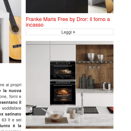
Franke Maris Free by Dror: il forno a
incasso
Leggi
me ai propri
e la nuova
one, forni e
resentano il
i soddisfare
ox satinato
 63 lt e sei
iunto è la