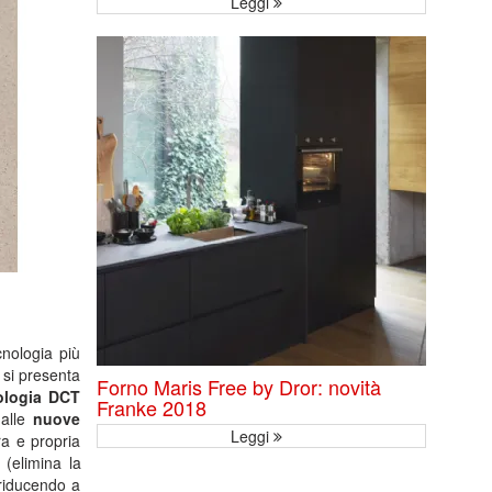
Leggi
cnologia più
 si presenta
Forno Maris Free by Dror: novità
ologia DCT
Franke 2018
 alle
nuove
Leggi
a e propria
a
(elimina la
 riducendo a