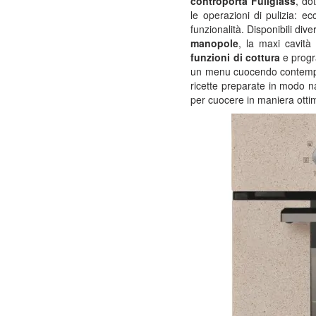
controporta Fullglass
, do
le operazioni di pulizia: 
funzionalità. Disponibili dive
manopole
, la maxi cavità
funzioni di cottura
e progr
un menu cuocendo contempora
ricette preparate in modo nat
per cuocere in maniera ott