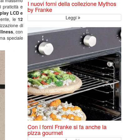
a al massimo
I nuovi forni della collezione Mythos
 praticità e
by Franke
splay LCD e
Leggi
mente, le
12
lizzazione di
llness
, con
ma speciale
Con i forni Franke si fa anche la
pizza gourmet