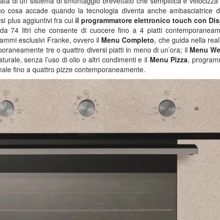
tata di un sistema di smontaggio brevettato che semplifica e velocizz
ecco cosa accade quando la tecnologia diventa anche ambasciatrice di
rsi plus aggiuntivi fra cui
il programmatore elettronico touch con Di
 da 74 litri che consente di cuocere fino a 4 piatti contemporanea
ammi esclusivi Franke, ovvero il
Menu Completo
, che guida nella rea
neamente tre o quattro diversi piatti in meno di un’ora; il
Menu We
urale, senza l’uso di olio o altri condimenti e il
Menu Pizza
, program
imale fino a quattro pizze contemporaneamente.