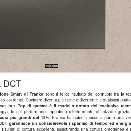
a DCT
zione Smart di Franke
sono il felice risultato del connubio fra la te
o coi tempi. Cucinare diventa più facile e divertente e qualsiasi piatto
salutare.
Top di gamma è il modello dotato dell’esclusiva tecn
gy), le cui performance appaiono ulteriormente ottimizzate grazie
ncora più grandi del 15%
. Franke ha quindi messo a punto una ver
DCT garantisce un considerevole risparmio di tempo ed energi
 risultati di cottura eccellenti, assicurando una cottura omogenea e