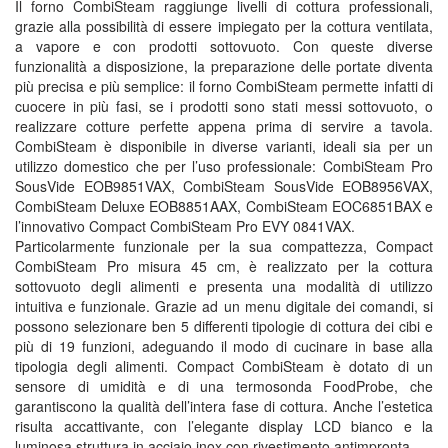
Il forno CombiSteam raggiunge livelli di cottura professionali,
grazie alla possibilità di essere impiegato per la cottura ventilata,
a vapore e con prodotti sottovuoto. Con queste diverse
funzionalità a disposizione, la preparazione delle portate diventa
più precisa e più semplice: il forno CombiSteam permette infatti di
cuocere in più fasi, se i prodotti sono stati messi sottovuoto, o
realizzare cotture perfette appena prima di servire a tavola.
CombiSteam è disponibile in diverse varianti, ideali sia per un
utilizzo domestico che per l’uso professionale: CombiSteam Pro
SousVide EOB9851VAX, CombiSteam SousVide EOB8956VAX,
CombiSteam Deluxe EOB8851AAX, CombiSteam EOC6851BAX e
l’innovativo Compact CombiSteam Pro EVY 0841VAX.
Particolarmente funzionale per la sua compattezza, Compact
CombiSteam Pro misura 45 cm, è realizzato per la cottura
sottovuoto degli alimenti e presenta una modalità di utilizzo
intuitiva e funzionale. Grazie ad un menu digitale dei comandi, si
possono selezionare ben 5 differenti tipologie di cottura dei cibi e
più di 19 funzioni, adeguando il modo di cucinare in base alla
tipologia degli alimenti. Compact CombiSteam è dotato di un
sensore di umidità e di una termosonda FoodProbe, che
garantiscono la qualità dell’intera fase di cottura. Anche l’estetica
risulta accattivante, con l’elegante display LCD bianco e la
luminosa struttura in acciaio inox con rivestimento antimpronta.