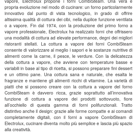
vapore, Electrolux propone i forni CombiSteam. Una vera e
propria evoluzione nel modo di cucinare: un forno particolarmente
innovativo dal punto di vista tecnologico, in grado di offrire
altissima qualità di cottura dei cibi, nella duplice funzione ventilata
o a vapore. Fin dal 1974, con la produzione del primo forno a
vapore professionale, Electrolux ha realizzato forni che offrissero
una modalità di cottura ad elevate performance, degni dei migliori
ristoranti stellati. La cottura a vapore dei forni CombiSteam
consente di valorizzare al meglio i sapori e le sostanze nutritive di
alimenti come la carne, il pesce, le verdure. Con la delicatezza
della cottura a vapore, che avviene con temperature basse e
variabili in base al tipo di ricetta, si possono preparare fini dessert
e un ottimo pane. Una cottura sana e naturale, che esalta le
fragranze e mantiene gli alimenti ricchi di vitamine. La varietà di
piatti che si possono creare con la cottura a vapore del forno
CombiSteam è davvero ricca, grazie soprattutto all’innovativa
funzione di cottura a vapore dei prodotti sottovuoto, fiore
all’occhiello di questa gamma di forni polifunzionali. Tratto
distintivo anche il design: grazie alle forme compatte e ai comandi
completamente digitali, con il forni a vapore CombiSteam di
Electrolux, cucinare diventa molto più semplice e lascia più spazio
alla creatività.