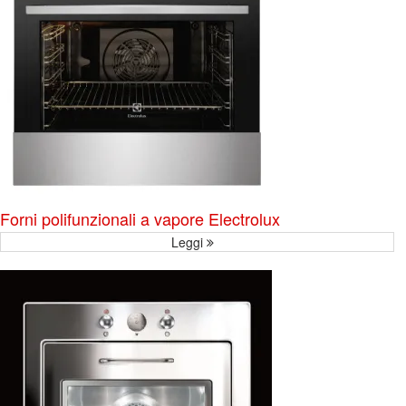
Forni polifunzionali a vapore Electrolux
Leggi