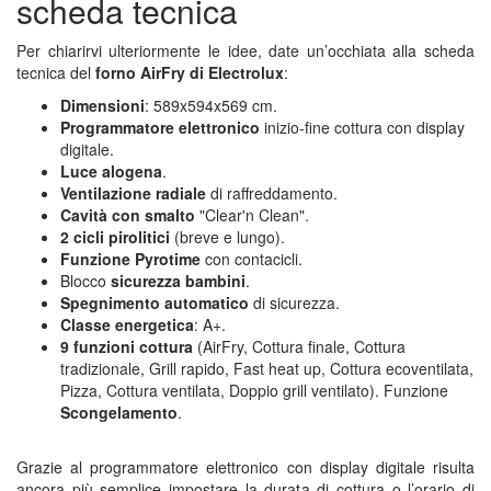
scheda tecnica
Per chiarirvi ulteriormente le idee, date un’occhiata alla scheda
tecnica del
forno AirFry di Electrolux
:
Dimensioni
: 589x594x569 cm.
Programmatore elettronico
inizio-fine cottura con display
digitale.
Luce alogena
.
Ventilazione radiale
di raffreddamento.
Cavità con smalto
"Clear'n Clean".
2 cicli pirolitici
(breve e lungo).
Funzione Pyrotime
con contacicli.
Blocco
sicurezza bambini
.
Spegnimento automatico
di sicurezza.
Classe energetica
: A+.
9 funzioni cottura
(AirFry, Cottura finale, Cottura
tradizionale, Grill rapido, Fast heat up, Cottura ecoventilata,
Pizza, Cottura ventilata, Doppio grill ventilato). Funzione
Scongelamento
.
Grazie al programmatore elettronico con display digitale risulta
ancora più semplice impostare la durata di cottura o l’orario di