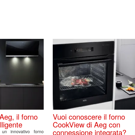
eg, il forno
Vuoi conoscere il forno
lligente
CookView di Aeg con
connessione integrata?
un innovativo forno