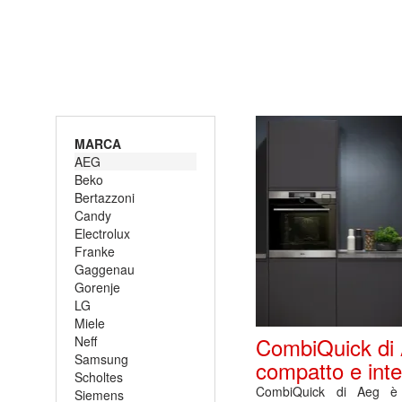
MARCA
AEG
Beko
Bertazzoni
Candy
Electrolux
Franke
Gaggenau
Gorenje
LG
Miele
CombiQuick di A
Neff
Samsung
compatto e inte
Scholtes
CombiQuick di Aeg è 
Siemens