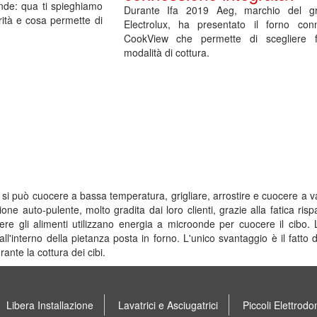
nde: qua ti spieghiamo
Durante Ifa 2019 Aeg, marchio del g
rità e cosa permette di
Electrolux, ha presentato il forno con
CookView che permette di scegliere 
modalità di cottura.
i si può cuocere a bassa temperatura, grigliare, arrostire e cuocere a va
zione auto-pulente, molto gradita dai loro clienti, grazie alla fatica ri
ere gli alimenti utilizzano energia a microonde per cuocere il cibo.
e all'interno della pietanza posta in forno. L'unico svantaggio è il fatt
rante la cottura dei cibi.
Libera Installazione
Lavatrici e Asciugatrici
Piccoli Elettrodo