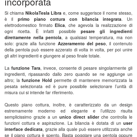
incorporata
Si chiama
NikolaTesla Libra
e, come suggerisce il nome stesso,
è il
primo piano cottura con bilancia integrata
. Un
elettrodomestico firmato
Elica
, che agevola la realizzazione di
ogni ricetta. È infatti possibile
pesare gli ingredienti
direttamente nella pentola
, a qualsiasi temperatura, ma non
solo: grazie alla funzione
Azzeramento del peso
, il contenuto
della pentola può essere azzerato di volta in volta, per poi unire
gli altri ingredienti e giungere al peso finale totale.
La
funzione Tara
, invece, consente di pesare singolarmente gli
ingredienti, ripassando dallo zero quando se ne aggiunge un
altro; la
funzione Hold
permette di mantenere memorizzata la
pesata selezionata ed è pure possibile selezionare l’unità di
misura cui si intende far riferimento.
Questo piano cottura, inoltre, è caratterizzato da un design
estremamente moderno ed elegante e l’utilizzo risulta
semplicissimo grazie a un
unico direct slider
che controlla le
funzioni cottura e aspirazione. La bilancia è dotata di un
user
interface dedicata
, grazie alla quale può essere utilizzata anche
se il piano cottura è spento. Basta poggiare una pentola oppure