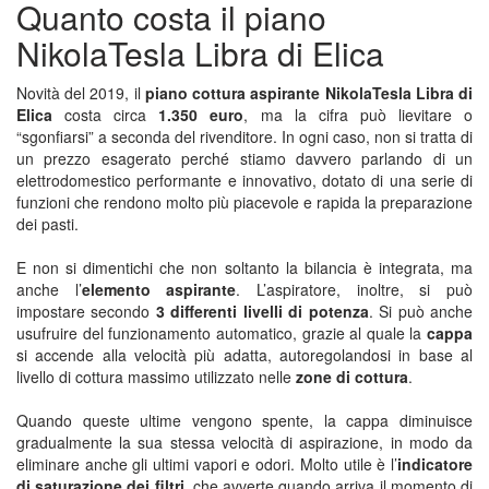
Quanto costa il piano
NikolaTesla Libra di Elica
Novità del 2019, il
piano cottura aspirante NikolaTesla Libra di
Elica
costa circa
1.350 euro
, ma la cifra può lievitare o
“sgonfiarsi” a seconda del rivenditore. In ogni caso, non si tratta di
un prezzo esagerato perché stiamo davvero parlando di un
elettrodomestico performante e innovativo, dotato di una serie di
funzioni che rendono molto più piacevole e rapida la preparazione
dei pasti.
E non si dimentichi che non soltanto la bilancia è integrata, ma
anche l’
elemento aspirante
. L’aspiratore, inoltre, si può
impostare secondo
3 differenti livelli di potenza
. Si può anche
usufruire del funzionamento automatico, grazie al quale la
cappa
si accende alla velocità più adatta, autoregolandosi in base al
livello di cottura massimo utilizzato nelle
zone di cottura
.
Quando queste ultime vengono spente, la cappa diminuisce
gradualmente la sua stessa velocità di aspirazione, in modo da
eliminare anche gli ultimi vapori e odori. Molto utile è l’
indicatore
di saturazione dei filtri
, che avverte quando arriva il momento di