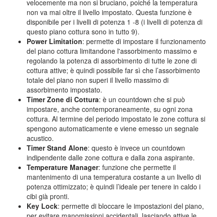
velocemente ma non si bruciano, poiché la temperatura
non va mai oltre il livello impostato. Questa funzione è
disponibile per i livelli di potenza 1 -8 (i livelli di potenza di
questo piano cottura sono in tutto 9).
Power Limitation
: permette di impostare il funzionamento
del piano cottura limitandone l'assorbimento massimo e
regolando la potenza di assorbimento di tutte le zone di
cottura attive; è quindi possibile far sì che l’assorbimento
totale del piano non superi il livello massimo di
assorbimento impostato.
Timer Zone di Cottura
: è un countdown che si può
impostare, anche contemporaneamente, su ogni zona
cottura. Al termine del periodo impostato le zone cottura si
spengono automaticamente e viene emesso un segnale
acustico.
Timer Stand Alone
: questo è invece un countdown
indipendente dalle zone cottura e dalla zona aspirante.
Temperature Manager
: funzione che permette il
mantenimento di una temperatura costante a un livello di
potenza ottimizzato; è quindi l’ideale per tenere in caldo i
cibi già pronti.
Key Lock
: permette di bloccare le impostazioni del piano,
per evitare manomissioni accidentali, lasciando attive le