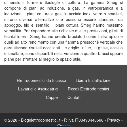
dimensioni, forme e tipologie di cottura. La gamma Smeg si
compone di piani ad induzione, a gas, in vetroceramica e a
induzione. I piani cottura a gas, in acciaio inox, vetro o smaltati,
offrono diverse alternative che possono essere standard, da
appoggio, filo e semifilo. I piani cottura Smeg hanno massimo
versatilità. Per rispondere alle richieste di alte prestazioni, gli studi
tecnici interni Smeg hanno creato bruciatori come l’ultrarapido e
quelli ad alto rendimento con una fiamma pressochè verticale che
garantiscono risultati eccellenti. Le griglie, infine, in ghisa, acciaio
e smaltate, sono disponibili nella versione a quattro bracci oppure
piane per sfruttare al meglio lo spazio utile.
Elettrodomestici da Incasso
Libera Installazione
Lavatrici e Asciugatrici
Piccoli Elettrodomestici
Cappe
Contatti
© 2026 - Blogelettrodomestici.it - P. Iva IT03493440566 -
Privacy
-
Cookie