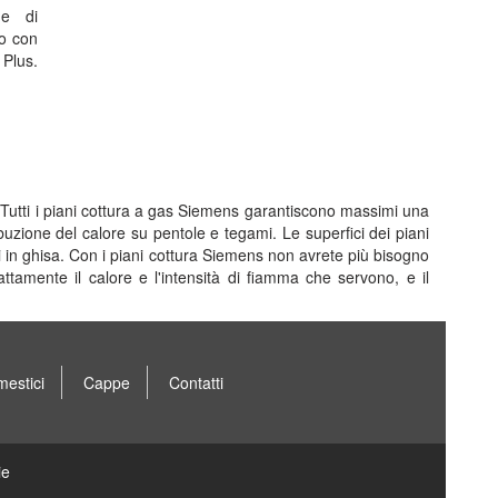
ne di
no con
Plus.
o. Tutti i piani cottura a gas Siemens garantiscono massimi una
buzione del calore su pentole e tegami. Le superfici dei piani
i in ghisa. Con i piani cottura Siemens non avrete più bisogno
esattamente il calore e l'intensità di fiamma che servono, e il
mestici
Cappe
Contatti
ie