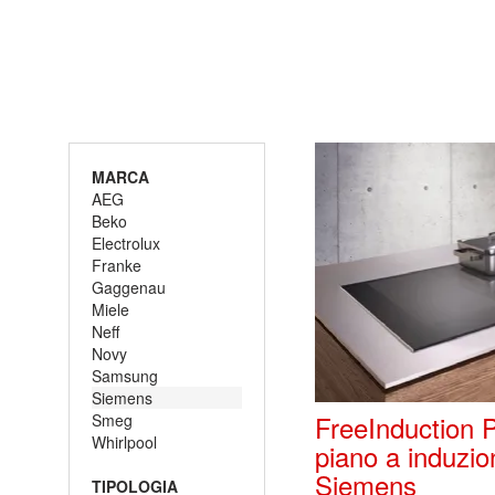
MARCA
AEG
Beko
Electrolux
Franke
Gaggenau
Miele
Neff
Novy
Samsung
Siemens
FreeInduction P
Smeg
Whirlpool
piano a induzio
Siemens
TIPOLOGIA