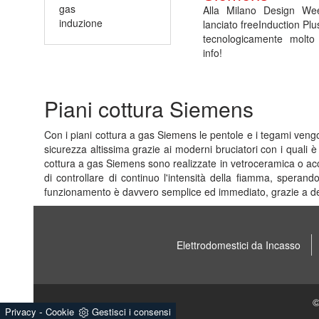
gas
Alla Milano Design W
induzione
lanciato freeInduction Pl
tecnologicamente molto 
info!
Piani cottura Siemens
Con i piani cottura a gas Siemens le pentole e i tegami vengon
sicurezza altissima grazie ai moderni bruciatori con i quali 
cottura a gas Siemens sono realizzate in vetroceramica o acci
di controllare di continuo l'intensità della fiamma, sperando 
funzionamento è davvero semplice ed immediato, grazie a dei
Elettrodomestici da Incasso
©
-
Privacy
Cookie
Gestisci i consensi