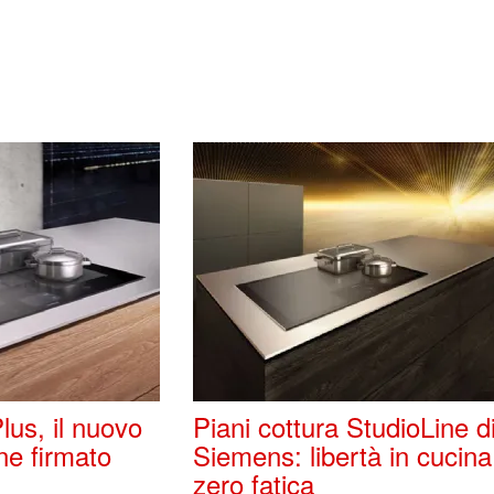
lus, il nuovo
Piani cottura StudioLine d
ne firmato
Siemens: libertà in cucina
zero fatica