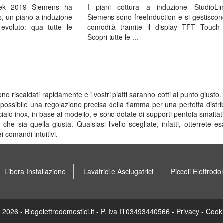
eek 2019 Siemens ha
I piani cottura a induzione StudioLi
us, un piano a induzione
Siemens sono freeInduction e si gestisco
evoluto: qua tutte le
comodità tramite il display TFT Touch 
Scopri tutte le ...
o riscaldati rapidamente e i vostri piatti saranno cotti al punto giust
è possibile una regolazione precisa della fiamma per una perfetta distri
aio inox, in base al modello, e sono dotate di supporti pentola smaltat
che sia quella giusta. Qualsiasi livello scegliate, infatti, otterrete 
 comandi intuitivi.
Libera Installazione
Lavatrici e Asciugatrici
Piccoli Elettrodo
 2026 - Blogelettrodomestici.it - P. Iva IT03493440566 -
Privacy
-
Cook