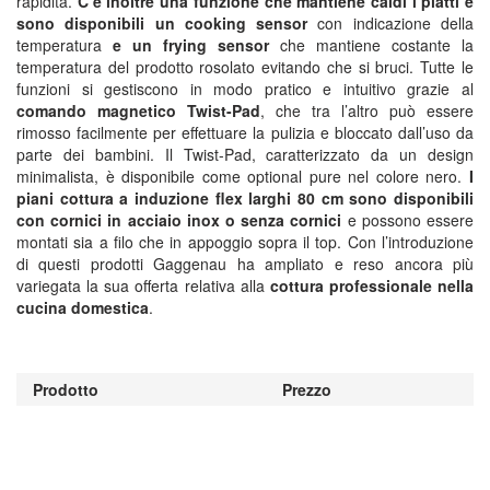
rapidità.
C’è inoltre una funzione che mantiene caldi i piatti e
sono disponibili un cooking sensor
con indicazione della
temperatura
e un frying sensor
che mantiene costante la
temperatura del prodotto rosolato evitando che si bruci. Tutte le
funzioni si gestiscono in modo pratico e intuitivo grazie al
comando magnetico Twist-Pad
, che tra l’altro può essere
rimosso facilmente per effettuare la pulizia e bloccato dall’uso da
parte dei bambini. Il Twist-Pad, caratterizzato da un design
minimalista, è disponibile come optional pure nel colore nero.
I
piani cottura a induzione flex larghi 80 cm sono disponibili
con cornici in acciaio inox o senza cornici
e possono essere
montati sia a filo che in appoggio sopra il top. Con l’introduzione
di questi prodotti Gaggenau ha ampliato e reso ancora più
variegata la sua offerta relativa alla
cottura professionale nella
cucina domestica
.
Prodotto
Prezzo