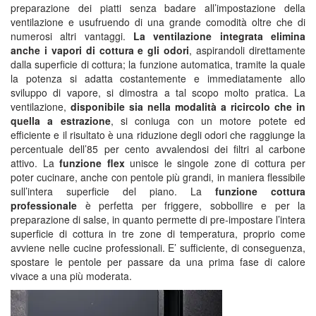
preparazione dei piatti senza badare all’impostazione della
ventilazione e usufruendo di una grande comodità oltre che di
numerosi altri vantaggi.
La ventilazione integrata elimina
anche i vapori di cottura e gli odori
, aspirandoli direttamente
dalla superficie di cottura; la funzione automatica, tramite la quale
la potenza si adatta costantemente e immediatamente allo
sviluppo di vapore, si dimostra a tal scopo molto pratica. La
ventilazione,
disponibile sia nella modalità a ricircolo che in
quella a estrazione
, si coniuga con un motore potete ed
efficiente e il risultato è una riduzione degli odori che raggiunge la
percentuale dell’85 per cento avvalendosi dei filtri al carbone
attivo. La
funzione flex
unisce le singole zone di cottura per
poter cucinare, anche con pentole più grandi, in maniera flessibile
sull’intera superficie del piano. La
funzione cottura
professionale
è perfetta per friggere, sobbollire e per la
preparazione di salse, in quanto permette di pre-impostare l’intera
superficie di cottura in tre zone di temperatura, proprio come
avviene nelle cucine professionali. E’ sufficiente, di conseguenza,
spostare le pentole per passare da una prima fase di calore
vivace a una più moderata.