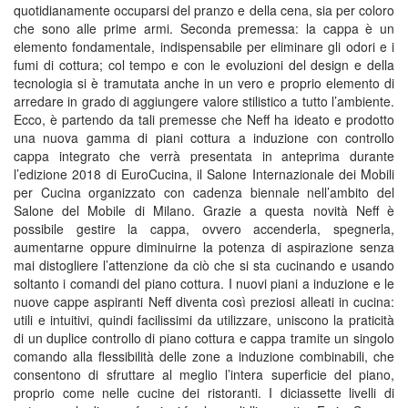
quotidianamente occuparsi del pranzo e della cena, sia per coloro
che sono alle prime armi. Seconda premessa: la cappa è un
elemento fondamentale, indispensabile per eliminare gli odori e i
fumi di cottura; col tempo e con le evoluzioni del design e della
tecnologia si è tramutata anche in un vero e proprio elemento di
arredare in grado di aggiungere valore stilistico a tutto l’ambiente.
Ecco, è partendo da tali premesse che Neff ha ideato e prodotto
una nuova gamma di piani cottura a induzione con controllo
cappa integrato che verrà presentata in anteprima durante
l’edizione 2018 di EuroCucina, il Salone Internazionale dei Mobili
per Cucina organizzato con cadenza biennale nell’ambito del
Salone del Mobile di Milano. Grazie a questa novità Neff è
possibile gestire la cappa, ovvero accenderla, spegnerla,
aumentarne oppure diminuirne la potenza di aspirazione senza
mai distogliere l’attenzione da ciò che si sta cucinando e usando
soltanto i comandi del piano cottura. I nuovi piani a induzione e le
nuove cappe aspiranti Neff diventa così preziosi alleati in cucina:
utili e intuitivi, quindi facilissimi da utilizzare, uniscono la praticità
di un duplice controllo di piano cottura e cappa tramite un singolo
comando alla flessibilità delle zone a induzione combinabili, che
consentono di sfruttare al meglio l’intera superficie del piano,
proprio come nelle cucine dei ristoranti. I diciassette livelli di