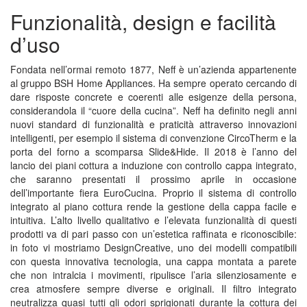
Funzionalità, design e facilità
d’uso
Fondata nell’ormai remoto 1877, Neff è un’azienda appartenente
al gruppo BSH Home Appliances. Ha sempre operato cercando di
dare risposte concrete e coerenti alle esigenze della persona,
considerandola il “cuore della cucina”. Neff ha definito negli anni
nuovi standard di funzionalità e praticità attraverso innovazioni
intelligenti, per esempio il sistema di convenzione CircoTherm e la
porta del forno a scomparsa Slide&Hide. Il 2018 è l’anno del
lancio dei piani cottura a induzione con controllo cappa integrato,
che saranno presentati il prossimo aprile in occasione
dell’importante fiera EuroCucina. Proprio il sistema di controllo
integrato al piano cottura rende la gestione della cappa facile e
intuitiva. L’alto livello qualitativo e l’elevata funzionalità di questi
prodotti va di pari passo con un’estetica raffinata e riconoscibile:
in foto vi mostriamo DesignCreative, uno dei modelli compatibili
con questa innovativa tecnologia, una cappa montata a parete
che non intralcia i movimenti, ripulisce l’aria silenziosamente e
crea atmosfere sempre diverse e originali. Il filtro integrato
neutralizza quasi tutti gli odori sprigionati durante la cottura dei