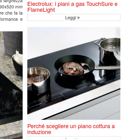
na larghezza
Electrolux: i piani a gas TouchSure e
 590x520 mm
FlameLight
re che fa la
Leggi
erformance e
Perché scegliere un piano cottura a
induzione