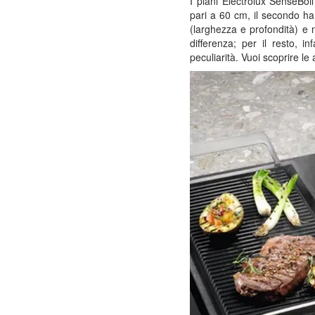
I piani Electrolux SenseBoil
pari a 60 cm, il secondo h
(larghezza e profondità) e
differenza; per il resto, i
peculiarità. Vuoi scoprire le 