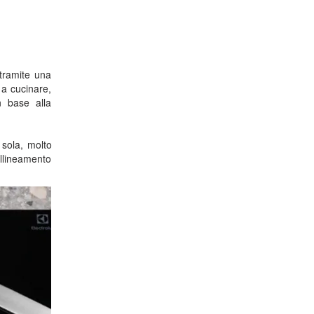
 tramite una
 a cucinare,
n base alla
 sola, molto
allineamento