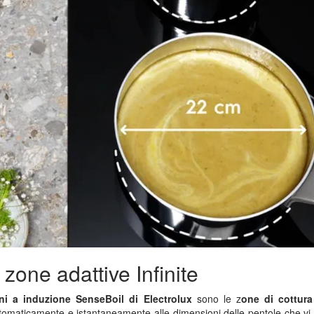
zone adattive Infinite
ni a induzione SenseBoil di Electrolux
sono le z
one di cottura
utomaticamente e istantaneamente alle dimensioni delle pentole che vi