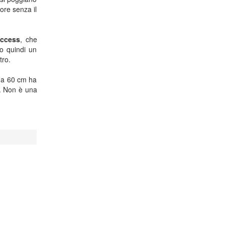
ore senza il
Access
, che
o quindi un
tro.
 da 60 cm ha
. Non è una