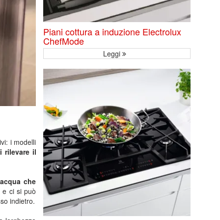
Piani cottura a induzione Electrolux
ChefMode
Leggi
i: i modelli
 rilevare il
l’acqua che
o e ci si può
so indietro.