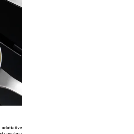
 adattative
 si poggiano