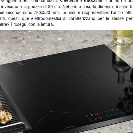
 vengono identificati dai codici
KIS62449
e
KIS82449
: il primo ha u
a invece una larghezza di 80 cm. Nel primo caso le dimensioni sono
 nel secondo sono 780x520 mm. Le misure rappresentano l’unico fatto
nfatti, questi due elettrodomestici si caratterizzano per le stesse p
altre? Prosegui con la lettura.