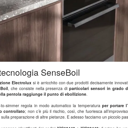
 tecnologia SenseBoil
zione Electrolux
si è arricchito con due prodotti decisamente innovativ
Boil
, che consiste nella presenza di
particolari sensori in grado di
lla pentola raggiunge il punto di ebollizione
.
il-to-simmer regola in modo automatico la temperatura
per portare 
o controllato
; non c’è più il rischio, così, che fuoriesca all’improvvis
sulla preparazione di altre pietanze. E adesso facciamo un piccolo pas