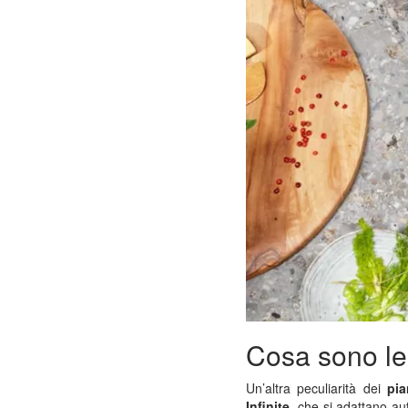
Cosa sono le 
Un’altra peculiarità dei
pia
Infinite
, che si adattano a