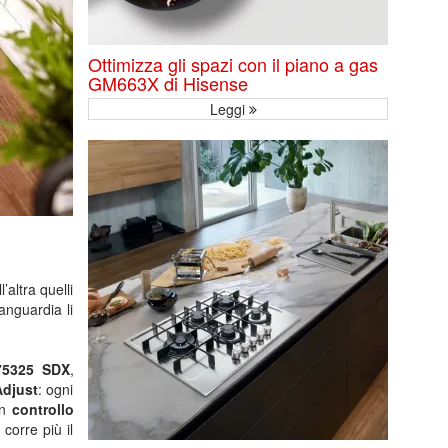
Ottimizza gli spazi con il piano a gas
GM663X di Hisense
Leggi
altra quelli
anguardia li
75325 SDX
,
Adjust
: ogni
un
controllo
 corre più il