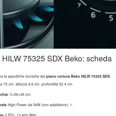
ra HILW 75325 SDX Beko: scheda
a le specifiche tecniche del
piano cottura Beko HILW 75325 SDX
:
za 75 cm, altezza 4,6 cm, profondità 52.4 cm.
cchia
: h×56×49 cm.
rale
High-Power da 5kW (con adattatore): 1.
gas
(LPG): 12.400 Watt.