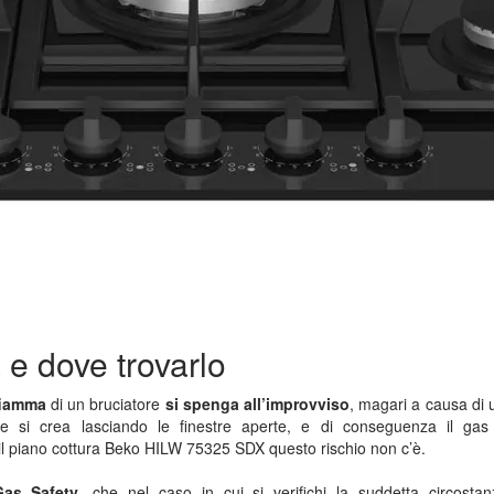
 e dove trovarlo
fiamma
di un bruciatore
si spenga all’improvviso
, magari a causa di u
e si crea lasciando le finestre aperte, e di conseguenza il gas 
il piano cottura Beko HILW 75325 SDX questo rischio non c’è.
Gas Safety
, che nel caso in cui si verifichi la suddetta circosta