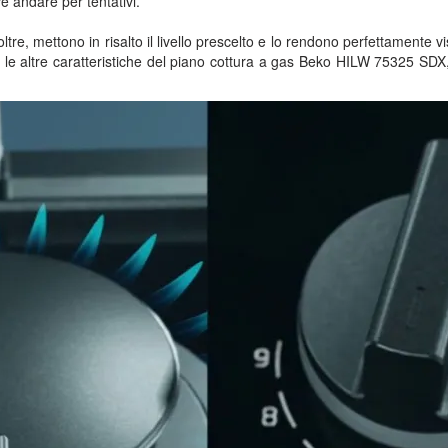
ve andare per tentativi.
noltre, mettono in risalto il livello prescelto e lo rendono perfettamente v
e le altre caratteristiche del piano cottura a gas Beko HILW 75325 SDX