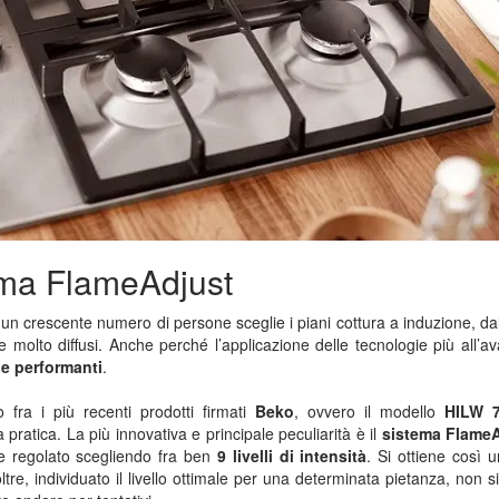
tema FlameAdjust
n crescente numero di persone sceglie i piani cottura a induzione, dall’
molto diffusi. Anche perché l’applicazione delle tecnologie più all’av
i e performanti
.
fra i più recenti prodotti firmati
Beko
, ovvero il modello
HILW 
pratica. La più innovativa e principale peculiarità è il
sistema Flame
re regolato scegliendo fra ben
9 livelli di intensità
. Si ottiene così 
ltre, individuato il livello ottimale per una determinata pietanza, non si