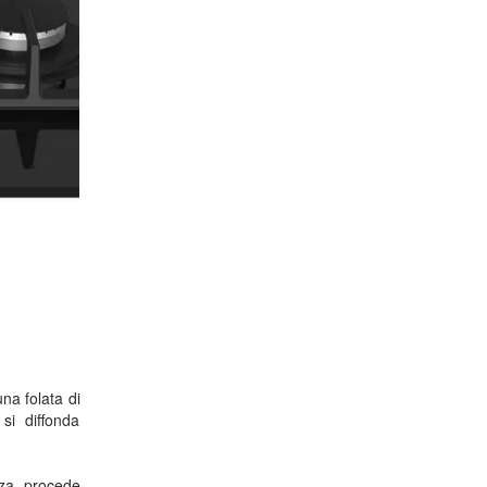
na folata di
si diffonda
nza procede