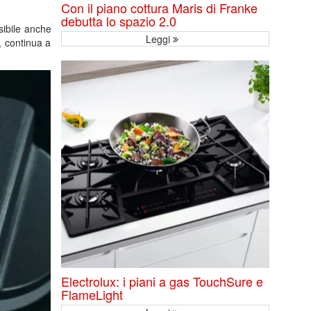
Con il piano cottura Maris di Franke
debutta lo spazio 2.0
isibile anche
Leggi
, continua a
Electrolux: i piani a gas TouchSure e
FlameLight