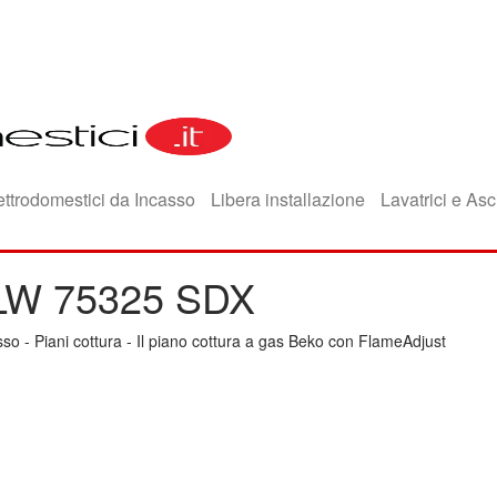
ettrodomestici da Incasso
Libera installazione
Lavatrici e Asc
HILW 75325 SDX
sso
-
Piani cottura
-
Il piano cottura a gas Beko con FlameAdjust