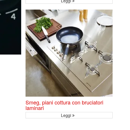
Leggi
Smeg, piani cottura con bruciatori
laminari
Leggi