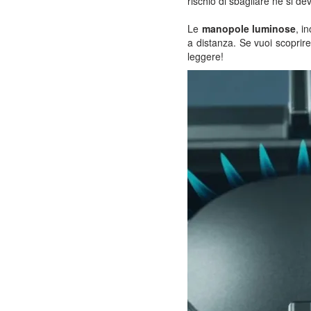
rischio di sbagliare né si de
Le
manopole luminose
, i
a distanza. Se vuoi scoprir
leggere!