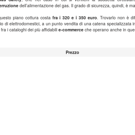
terruzione
dell’alimentazione del gas. Il grado di sicurezza, quindi, è m
 questo piano cottura costa
fra i 320 e i 350 euro
. Trovarlo non è dif
zio di elettrodomestici, a un punto vendita di una catena specializzata in
a i cataloghi dei più affidabili
e-commerce
che operano anche in ques
Prezzo