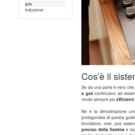
gas
induzione
Cos’è il sis
Se da una parte è vero che u
a gas
continuano ad essere 
rende sempre più
efficient
Ne è la dimostrazione uno 
protagonista di questa guida 
bruciatore, cioè, può esse
preciso della fiamma
e ino