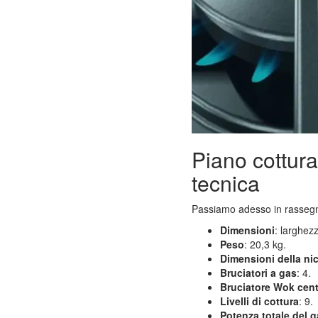
Piano cottu
tecnica
Passiamo adesso in rassegn
Dimensioni
: larghez
Peso
: 20,3 kg.
Dimensioni della ni
Bruciatori a gas
: 4.
Bruciatore Wok cent
Livelli di cottura
: 9.
Potenza totale del 