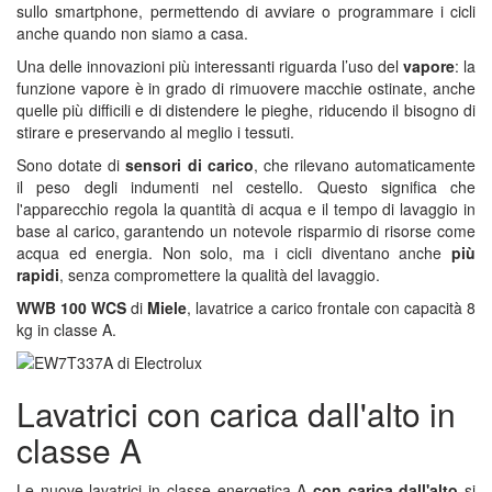
sullo smartphone, permettendo di avviare o programmare i cicli
anche quando non siamo a casa.
Una delle innovazioni più interessanti riguarda l’uso del
vapore
: la
funzione vapore è in grado di rimuovere macchie ostinate, anche
quelle più difficili e di distendere le pieghe, riducendo il bisogno di
stirare e preservando al meglio i tessuti.
Sono dotate di
sensori di carico
, che rilevano automaticamente
il peso degli indumenti nel cestello. Questo significa che
l'apparecchio regola la quantità di acqua e il tempo di lavaggio in
base al carico, garantendo un notevole risparmio di risorse come
acqua ed energia. Non solo, ma i cicli diventano anche
più
rapidi
, senza compromettere la qualità del lavaggio.
WWB 100 WCS
di
Miele
, lavatrice a carico frontale con capacità 8
kg in classe A.
Lavatrici con carica dall'alto in
classe A
Le nuove lavatrici in classe energetica A
con carica dall'alto
si