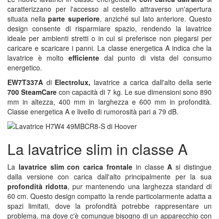
caratterizzano per l'accesso al cestello attraverso un'apertura
situata nella
parte superiore
, anziché sul lato anteriore. Questo
design consente di risparmiare spazio, rendendo la lavatrice
ideale per ambienti stretti o in cui si preferisce non piegarsi per
caricare e scaricare i panni. La classe energetica A indica che la
lavatrice è molto
efficiente
dal punto di vista del consumo
energetico.
EW7T337A
di
Electrolux,
lavatrice a carica dall'alto della serie
700 SteamCare
con capacità di 7 kg. Le sue dimensioni sono 890
mm in altezza, 400 mm in larghezza e 600 mm in profondità.
Classe energetica A e livello di rumorosità pari a 79 dB.
La lavatrice slim in classe A
La
lavatrice slim con carica frontale
in classe
A
si distingue
dalla versione con carica dall'alto principalmente per la sua
profondità ridotta
, pur mantenendo una larghezza standard di
60 cm. Questo design compatto la rende particolarmente adatta a
spazi limitati, dove la profondità potrebbe rappresentare un
problema, ma dove c'è comunque bisogno di un apparecchio con