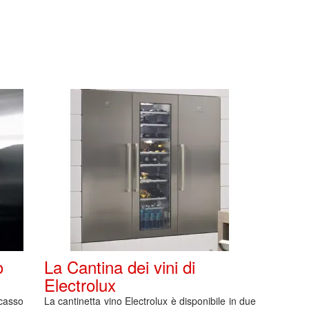
o
La Cantina dei vini di
Electrolux
casso
La cantinetta vino Electrolux è disponibile in due