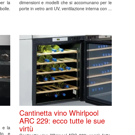
er la
dimensioni e modelli che si accomunano per le
bolle.
porte in vetro anti UV, ventilazione interna con ...
Cantinetta vino Whirlpool
ARC 229: ecco tutte le sue
virtù
à e la
ato e