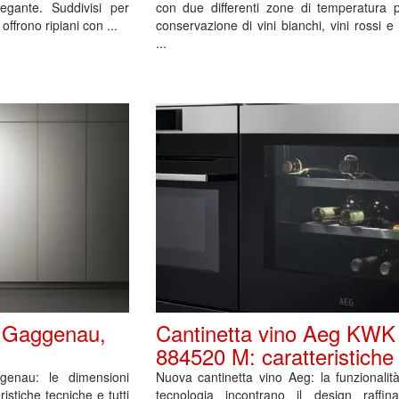
legante. Suddivisi per
con due differenti zone di temperatura p
offrono ripiani con ...
conservazione di vini bianchi, vini rossi e 
...
o Gaggenau,
Cantinetta vino Aeg KWK
884520 M: caratteristiche
genau: le dimensioni
Nuova cantinetta vino Aeg: la funzionalit
eristiche tecniche e tutti
tecnologia incontrano il design raffin