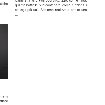
Cantinetta vino Whirpool ARC 229: com'è fatta,
tiche
quante bottiglie può contenere, come funziona, i
consigli più utili. Abbiamo realizzato per te una
...
iemens
ntisce