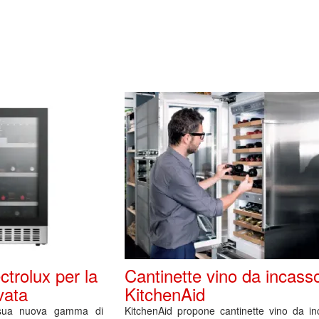
ctrolux per la
Cantinette vino da incass
vata
KitchenAid
a sua nuova gamma di
KitchenAid propone cantinette vino da in