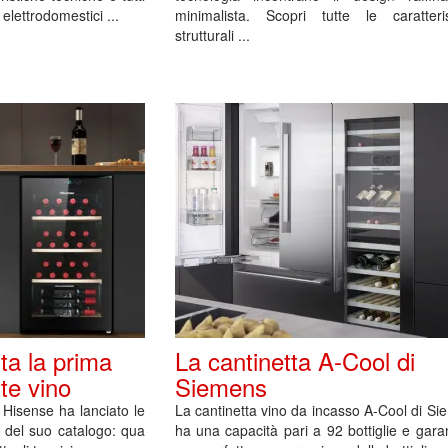
 elettrodomestici ...
minimalista. Scopri tutte le caratteris
strutturali ...
ta la prima
La cantinetta A-Cool di
tte vino
Siemens
 Hisense ha lanciato le
La cantinetta vino da incasso A-Cool di S
o del suo catalogo: qua
ha una capacità pari a 92 bottiglie e gara