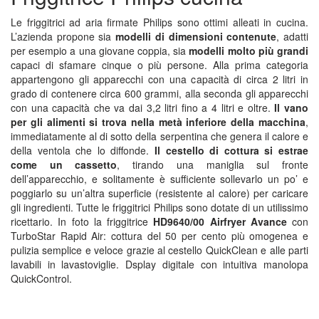
Le friggitrici ad aria firmate Philips sono ottimi alleati in cucina.
L’azienda propone sia
modelli di dimensioni contenute
, adatti
per esempio a una giovane coppia, sia
modelli molto più grandi
capaci di sfamare cinque o più persone. Alla prima categoria
appartengono gli apparecchi con una capacità di circa 2 litri in
grado di contenere circa 600 grammi, alla seconda gli apparecchi
con una capacità che va dai 3,2 litri fino a 4 litri e oltre.
Il vano
per gli alimenti si trova nella metà inferiore della macchina
,
immediatamente al di sotto della serpentina che genera il calore e
della ventola che lo diffonde.
Il cestello di cottura si estrae
come un cassetto
, tirando una maniglia sul fronte
dell’apparecchio, e solitamente è sufficiente sollevarlo un po’ e
poggiarlo su un’altra superficie (resistente al calore) per caricare
gli ingredienti. Tutte le friggitrici Philips sono dotate di un utilissimo
ricettario. In foto la friggitrice
HD9640/00 Airfryer Avance
con
TurboStar Rapid Air: cottura del 50 per cento più omogenea e
pulizia semplice e veloce grazie al cestello QuickClean e alle parti
lavabili in lavastoviglie. Dsplay digitale con intuitiva manolopa
QuickControl.