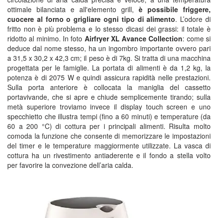
ottimale bilanciata e all'elemento grill,
è possibile friggere,
cuocere al forno o grigliare ogni tipo di alimento
. L’odore di
fritto non è più problema e lo stesso dicasi dei grassi: il totale è
ridotto al minimo. In foto
Airfryer XL Avance Collection
: come si
deduce dal nome stesso, ha un ingombro importante ovvero pari
a 31,5 x 30,2 x 42,3 cm; il peso è di 7kg. Si tratta di una macchina
progettata per le famiglie. La portata di alimenti è da 1,2 kg, la
potenza è di 2075 W e quindi assicura rapidità nelle prestazioni.
Sulla porta anteriore è collocata la maniglia del cassetto
portavivande, che si apre e chiude semplicemente tirando; sulla
metà superiore troviamo invece il display touch screen e uno
specchietto che illustra tempi (fino a 60 minuti) e temperature (da
60 a 200 °C) di cottura per i principali alimenti. Risulta molto
comoda la funzione che consente di memorizzare le impostazioni
del timer e le temperature maggiormente utilizzate. La vasca di
cottura ha un rivestimento antiaderente e il fondo a stella volto
per favorire la convezione dell’aria calda.