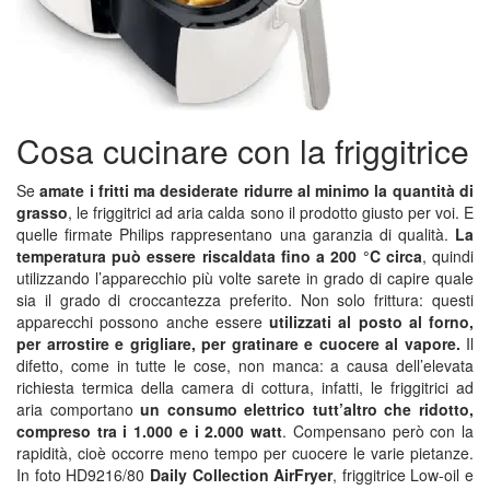
Cosa cucinare con la friggitrice
Se
amate i fritti ma desiderate ridurre al minimo la quantità di
grasso
, le friggitrici ad aria calda sono il prodotto giusto per voi. E
quelle firmate Philips rappresentano una garanzia di qualità.
La
temperatura può essere riscaldata fino a 200 °C circa
, quindi
utilizzando l’apparecchio più volte sarete in grado di capire quale
sia il grado di croccantezza preferito. Non solo frittura: questi
apparecchi possono anche essere
utilizzati al posto al forno,
per arrostire e grigliare, per gratinare e cuocere al vapore.
Il
difetto, come in tutte le cose, non manca: a causa dell’elevata
richiesta termica della camera di cottura, infatti, le friggitrici ad
aria comportano
un consumo elettrico tutt’altro che ridotto,
compreso tra i 1.000 e i 2.000 watt
. Compensano però con la
rapidità, cioè occorre meno tempo per cuocere le varie pietanze.
In foto HD9216/80
Daily Collection AirFryer
, friggitrice Low-oil e