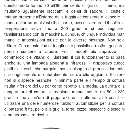
questo modo hanno 70 all’80 per cento di grassi in meno, ma
risultano ugualmente croccanti e densi di sapore. Il cestello
rotante presente all’interno della friggitrice consente di cuocere in
modo uniforme qualsiasi cibo: carne, pesce, verdure. Di solito la
temperatura arriva fino a 200 gradi e si può regolare;
familiarizzando con la macchina, dunque, chiunque individua man
mano le impostazioni giuste per le diverse pietanza. Non solo
fritture. Con questo tipo di friggitrice è possibile arrostire, grigliare,
persino cuocere a vapore. Fra i modelli più apprezzati in
commercio c’è VitaAir di Klarstein, il cui funzionamento si basa
anche su una lampada alogena a infrarossi. Il dispositivo cuoce
piatti sia freschi che surgelati senza bisogno di preriscaldamento
o scongelamento e, naturalmente, senza olio aggiunto. Il calore
non si disperde neanche in minima parte e il tempo di cottura
risulta inferiore del 60 per cento rispetto alla media. La durata e la
temperatura di cottura si regolano manualmente, da 50 a 230
gradi e fino a un'ora di preparazione. In alternativa è possibile
utilizzare una delle numerose funzioni automatiche per la cottura
di patatine fritte, pollo alla griglia, torte, pizze, bistecche o spiedini
e numerose altre ricette.