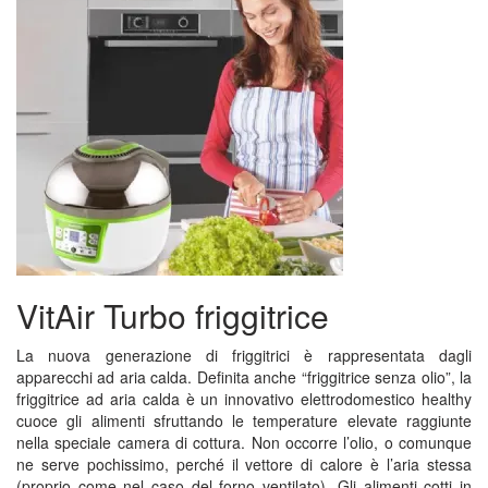
VitAir Turbo friggitrice
La nuova generazione di friggitrici è rappresentata dagli
apparecchi ad aria calda. Definita anche “friggitrice senza olio”, la
friggitrice ad aria calda è un innovativo elettrodomestico healthy
cuoce gli alimenti sfruttando le temperature elevate raggiunte
nella speciale camera di cottura. Non occorre l’olio, o comunque
ne serve pochissimo, perché il vettore di calore è l’aria stessa
(proprio come nel caso del forno ventilato). Gli alimenti cotti in