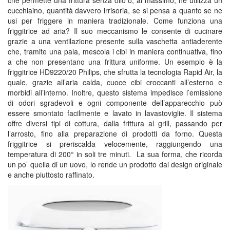
che permette una frittura senza olio o, al massimo, ne utilizza un
cucchiaino, quantità davvero irrisoria, se si pensa a quanto se ne
usi per friggere in maniera tradizionale. Come funziona una
friggitrice ad aria? Il suo meccanismo le consente di cucinare
grazie a una ventilazione presente sulla vaschetta antiaderente
che, tramite una pala, mescola i cibi in maniera continuativa, fino
a che non presentano una frittura uniforme. Un esempio è la
friggitrice HD9220/20 Philips, che sfrutta la tecnologia Rapid Air, la
quale, grazie all’aria calda, cuoce cibi croccanti all’esterno e
morbidi all’interno. Inoltre, questo sistema impedisce l’emissione
di odori sgradevoli e ogni componente dell’apparecchio può
essere smontato facilmente e lavato in lavastoviglie. Il sistema
offre diversi tipi di cottura, dalla frittura al grill, passando per
l’arrosto, fino alla preparazione di prodotti da forno. Questa
friggitrice si preriscalda velocemente, raggiungendo una
temperatura di 200° in soli tre minuti. La sua forma, che ricorda
un po’ quella di un uovo, lo rende un prodotto dal design originale
e anche piuttosto raffinato.