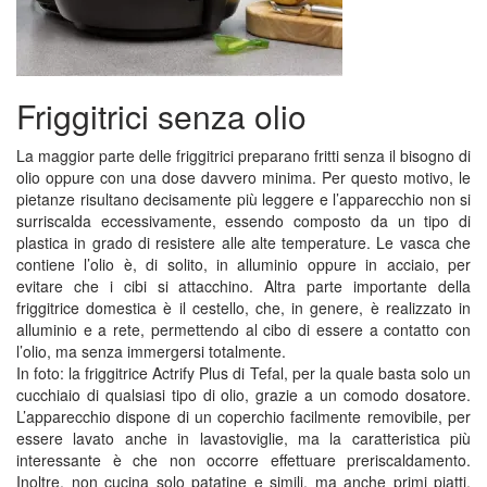
Friggitrici senza olio
La maggior parte delle friggitrici preparano fritti senza il bisogno di
olio oppure con una dose davvero minima. Per questo motivo, le
pietanze risultano decisamente più leggere e l’apparecchio non si
surriscalda eccessivamente, essendo composto da un tipo di
plastica in grado di resistere alle alte temperature. Le vasca che
contiene l’olio è, di solito, in alluminio oppure in acciaio, per
evitare che i cibi si attacchino. Altra parte importante della
friggitrice domestica è il cestello, che, in genere, è realizzato in
alluminio e a rete, permettendo al cibo di essere a contatto con
l’olio, ma senza immergersi totalmente.
In foto: la friggitrice Actrify Plus di Tefal, per la quale basta solo un
cucchiaio di qualsiasi tipo di olio, grazie a un comodo dosatore.
L’apparecchio dispone di un coperchio facilmente removibile, per
essere lavato anche in lavastoviglie, ma la caratteristica più
interessante è che non occorre effettuare preriscaldamento.
Inoltre, non cucina solo patatine e simili, ma anche primi piatti,