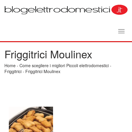
Toggl
navig
Friggitrici Moulinex
Home
-
Come scegliere i migliori Piccoli elettrodomestici
-
Friggitrici
-
Friggitrici Moulinex