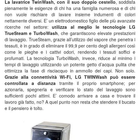
La lavatrice TwinWash, con il suo doppio cestello
, soddisfa
pienamente le esigenze di chi ha una famiglia numerosa e di chi
non vuole rischiare di lavare insieme indumenti di colori
nettamente diversi. E’ un elettrodomestico figlio delle più avanzate
ricerche nel settore:
utilizza al meglio le tecnologie LG
TrueSteam e TurboWash
, che garantiscono elevate prestazioni
di lavaggio. TrueSteam, grazie all’utilizzo del vapore che penetra i
tessuti, è in grado di eliminare il 99,9 per cento degli allergeni così
come le pieghe e i cattivi odori, rendendo i tessuti soffici e
profumati. La tecnologia TurboWash, invece, riduce al minimo i
tempi di lavaggio utilizzando un potente getto d’acqua pulita che
ottimizza la fase di risciacquo in ammollo dei capi. Non solo.
Grazie alla connettività Wi-Fi, LG TWINWash può essere
controllata a distanza
tramite il proprio smartphone; per
azionarla, spegnerla e verificare lo stato del lavaggio sono
sufficienti pochi attimi. E’ comodo arrivare a casa e trovare il
lavoro già fatto, no? A quel punto non resta che stendere il bucato
e il pensiero è tolto.