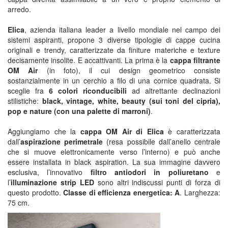
arredo.
Elica
, azienda italiana leader a livello mondiale nel campo dei
sistemi aspiranti, propone 3 diverse tipologie di cappe cucina
originali e trendy, caratterizzate da finiture materiche e texture
decisamente insolite. E accattivanti. La prima è la
cappa filtrante
OM Air
(in foto), il cui design geometrico consiste
sostanzialmente in un cerchio a filo di una cornice quadrata. Si
sceglie fra
6 colori riconducibili
ad altrettante declinazioni
stilistiche:
black, vintage, white, beauty (sui toni del cipria),
pop e nature (con una palette di marroni)
.
Aggiungiamo che la
cappa OM Air di Elica
è caratterizzata
dall’
aspirazione perimetrale
(resa possibile dall’anello centrale
che si muove elettronicamente verso l’interno) e può anche
essere installata in black aspiration. La sua immagine davvero
esclusiva, l’innovativo
filtro antiodori in poliuretano
e
l’
illuminazione strip LED
sono altri indiscussi punti di forza di
questo prodotto.
Classe di efficienza energetica: A
. Larghezza:
75 cm.