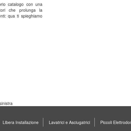
oprio catalogo con una
tori che prolunga la
enti: qua ti spieghiamo
inistra
Libera Installazione
Lavatrici e Asciugatrici
Piccoli Elettrodo