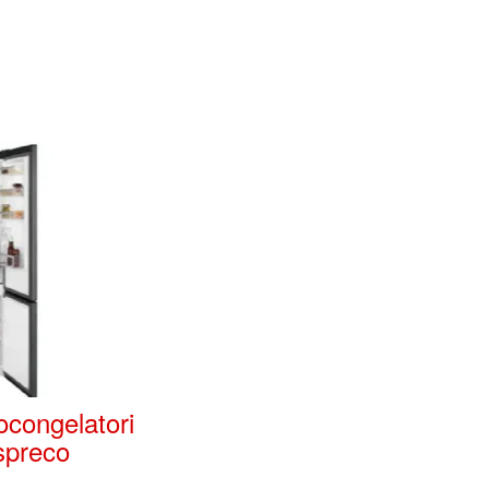
gocongelatori
spreco