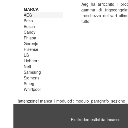
Aeg ha arricchito il pr
MARCA
gamma di frigocongela
AEG
freschezza dei vari alim
Beko
tutto!
Bosch
Candy
Fhiaba
Gorenje
Hisense
LG
Liebherr
Neff
Samsung
Siemens
Smeg
Whirlpool
!attenzione! manca il modulod : modulo_paragrafo_sezione_s
Elettrodomestici da Incasso