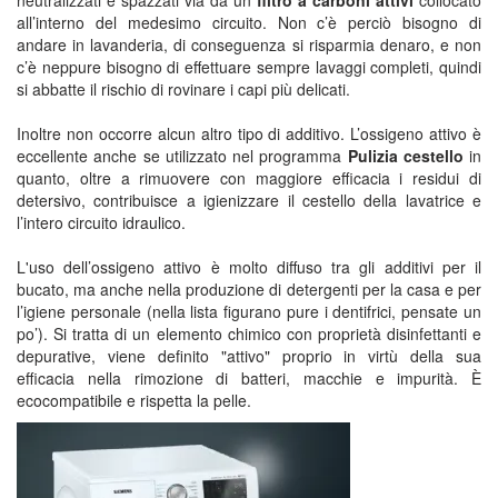
neutralizzati e spazzati via da un
filtro a carboni attivi
collocato
all’interno del medesimo circuito. Non c’è perciò bisogno di
andare in lavanderia, di conseguenza si risparmia denaro, e non
c’è neppure bisogno di effettuare sempre lavaggi completi, quindi
si abbatte il rischio di rovinare i capi più delicati.
Inoltre non occorre alcun altro tipo di additivo. L’ossigeno attivo è
eccellente anche se utilizzato nel programma
Pulizia cestello
in
quanto, oltre a rimuovere con maggiore efficacia i residui di
detersivo, contribuisce a igienizzare il cestello della lavatrice e
l’intero circuito idraulico.
L'uso dell’ossigeno attivo è molto diffuso tra gli additivi per il
bucato, ma anche nella produzione di detergenti per la casa e per
l’igiene personale (nella lista figurano pure i dentifrici, pensate un
po’). Si tratta di un elemento chimico con proprietà disinfettanti e
depurative, viene definito "attivo" proprio in virtù della sua
efficacia nella rimozione di batteri, macchie e impurità. È
ecocompatibile e rispetta la pelle.