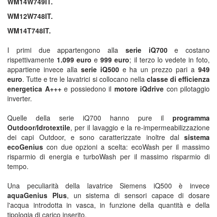
WM14W749IT.
WM12W748IT.
WM14T748IT.
I primi due appartengono alla
serie iQ700
e costano
rispettivamente
1.099 euro
e
999 euro
; il terzo lo vedete in foto,
appartiene invece alla
serie iQ500
e ha un prezzo pari a
949
euro
. Tutte e tre le lavatrici si collocano nella
classe di efficienza
energetica A+++
e possiedono il
motore iQdrive
con pilotaggio
inverter.
Quelle della serie iQ700 hanno pure il
programma
Outdoor/Idrotextile
, per il lavaggio e la re-impermeabilizzazione
dei capi Outdoor, e sono caratterizzate inoltre dal
sistema
ecoGenius
con due opzioni a scelta: ecoWash per il massimo
risparmio di energia e turboWash per il massimo risparmio di
tempo.
Una peculiarità della lavatrice Siemens iQ500 è invece
aquaGenius Plus
, un sistema di sensori capace di dosare
l'acqua introdotta in vasca, in funzione della quantità e della
tipologia di carico inserito.