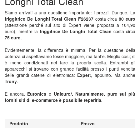
Longhi Total Clean
Siamo arrivati a una questione importante: i prezzi. Dunque. La
friggitrice De Longhi Total Clean F26237
costa circa
80 euro
(attenzione perché sul sito di Expert viene proposta a 104,90
euro), mentre la
friggitrice De Longhi Total Clean
costa circa
75 euro
.
Evidentemente, la differenza è minima. Per la questione della
potenza ci aspettavamo fosse maggiore, ma tant’è. Meglio così; si
è meno condizionati nel fare la propria scelta. Entrambi gli
apparecchi si trovano con grande facilità presso i punti vendita
delle grandi catene di elettronica:
Expert
, appunto. Ma anche
Trony
.
E ancora,
Euronics
e
Unieuro/
. Naturalmente, pure sui più
forniti siti di e-commerce è possibile reperirla.
Prodotto
Prezzo