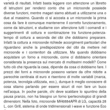
varietà di risultati. Infatti basta leggere con attenzione un libretto
di istruzioni per renderci conto che un microonde possiede
diverse funzioni, mentre magari siamo abituati a utilizzarne una o
due al massimo. Quando ci si accosta a un microonde la prima
cosa da fare è comunque mantenerne il corretto funzionamento,
come da istruzioni, e studiarne con attenzione tutti i comandi e i
suggerimenti di cottura e combinazione tra funzione-potenza-
tempo di cottura a seconda dei cibi che dobbiamo preparare.
Infatti la cottura a microonde richiede accorgimenti particolari che
riguardano anche la predisposizione dei cibi da mettere nel
microonde e i contenitori da utilizzare. Ma quando dobbiamo
acquistare un forno a microonde, come ci dobbiamo orientare
considerata la presenza sul mercato di moltissimi modelli? Come
tutto ciò che riguarda la casa, dipende da cosa ci dobbiamo fare. I
prezzi dei forni a microonde possono variare da cifre ridotte a
parecchie centinaia di euro e risentono di molte variabili (marca,
potenza, tecnolgia utilizzata, ecc.), dunque è meglio conoscere di
cosa stiamo parlando per essere sicuri di non fare un buco
nell’acqua. In poche parole, chi deve scaldare lo spuntino della
pausa pranzo, non ha bisogno un forno ipertecnologico di grandi
dimensioni. Nella foto, microonde MH6884APR di LG, capacità 28
L, con Grill, sistema di onde tridimensionali i-wave e funzione Eco