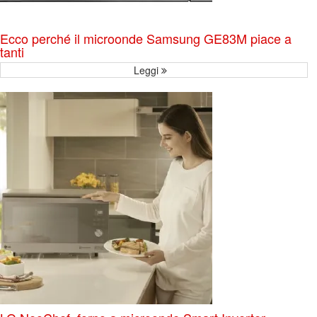
Ecco perché il microonde Samsung GE83M piace a
tanti
Leggi