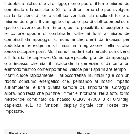
il dubbio amletico che vi affligge, niente paura: il forno microonde
combinato è la soluzione. Si tratta di un forno che può svolgere
sia la funzione di forno elettrico ventilato sia quella di forno a
microonde e grill. Il vantaggio di questo tipo di elettrodomestico è
quello di avere due forni in uno, con la possibilità di scegliere fra
le cotture oppure di combinarle. Oltre ai forni a microonde
combinati da appoggio, ci sono anche quelli da incasso per
soddisfare le esigenze di massima integrazione nella cucina
senza occupare piani. Molti sono i modelli sul mercato con diversi
stili, funzioni e capienze. Comunque piccolo, grande, da appoggio
o a incasso che sia, il microonde in generale si dimostra un
elettrodomestico contemporaneo: veloce per risparmiare tempo –
infatti cuoce rapidamente – all’occorrenza multitasking e con un
ridotto consumo energetico che, pensando al nostro impatto
sull’ambiente, è una qualità sempre più importante. Coraggio
allora, non resta che puntate il timer e infornare! Nella foto, forno
microonde combinato da incasso GEKW 47000 B di Grundig,
capienza 40L, 10 funzioni, display digitale con ricette pre-
impostate.
Prodotto
Prezzo