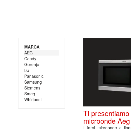
MARCA
AEG
Candy
Gorenje
LG
Panasonic
Samsung
Siemens
Smeg
Whirlpool
Ti presentiamo i
microonde Aeg
I forni microonde a liber