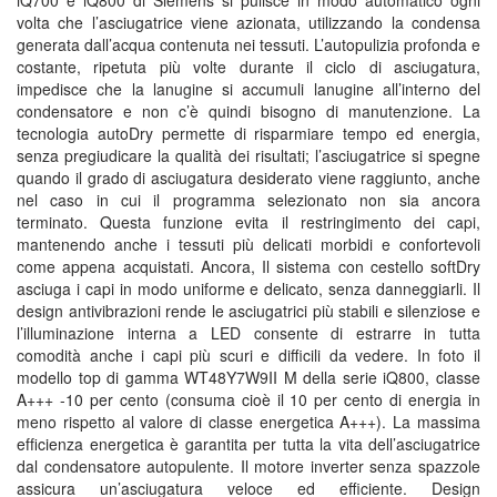
iQ700 e iQ800 di Siemens si pulisce in modo automatico ogni
volta che l’asciugatrice viene azionata, utilizzando la condensa
generata dall’acqua contenuta nei tessuti. L’autopulizia profonda e
costante, ripetuta più volte durante il ciclo di asciugatura,
impedisce che la lanugine si accumuli lanugine all’interno del
condensatore e non c’è quindi bisogno di manutenzione. La
tecnologia autoDry permette di risparmiare tempo ed energia,
senza pregiudicare la qualità dei risultati; l’asciugatrice si spegne
quando il grado di asciugatura desiderato viene raggiunto, anche
nel caso in cui il programma selezionato non sia ancora
terminato. Questa funzione evita il restringimento dei capi,
mantenendo anche i tessuti più delicati morbidi e confortevoli
come appena acquistati. Ancora, Il sistema con cestello softDry
asciuga i capi in modo uniforme e delicato, senza danneggiarli. Il
design antivibrazioni rende le asciugatrici più stabili e silenziose e
l’illuminazione interna a LED consente di estrarre in tutta
comodità anche i capi più scuri e difficili da vedere. In foto il
modello top di gamma WT48Y7W9II M della serie iQ800, classe
A+++ -10 per cento (consuma cioè il 10 per cento di energia in
meno rispetto al valore di classe energetica A+++). La massima
efﬁcienza energetica è garantita per tutta la vita dell’asciugatrice
dal condensatore autopulente. Il motore inverter senza spazzole
assicura un’asciugatura veloce ed efficiente. Design