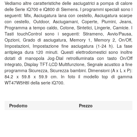
Vediamo altre caratteristiche delle asciugatrici a pompa di calore
delle Serie iQ700 e iQ800 di Siemens. I programmi speciali sono i
seguenti: Mix, Asciugatura lana con cestello, Asciugatura scarpe
con cestello, Outdoor, Asciugamani, Coperte, Piumini, Jeans,
Programma a tempo caldo, Cotone, Sintetici, Lingerie, Camicie. I
Tasti touchControl sono i seguenti: Stirameno, Avvio/Pausa,
Opzioni, Grado di asciugatura, Memory 1, Memory 2, On/Off,
Impostazioni, Impostazione ﬁne asciugatura (1-24 h). La fase
antipiega dura 120 minuti. Questi elettrodomestici sono inoltre
dotati di manopola Jog-Dial retroilluminata con tasto On/Off
integrato, Display TFT-LCD Multifunzione, Segnale acustico a ﬁne
programma Sicurezza, Sicurezza bambini. Dimensioni (A x L x P):
84.2 x 59.8 x 59.9 cm. In foto il modello top di gamma
WT47W5H8I della serie iQ700.
Prodotto
Prezzo