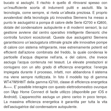
bucato si asciughi. Il rischio è quello di ritrovarsi spesso con
un’insufficiente scorta di indumenti puliti e asciutti. Ma la
tecnologia, come sempre, si rivela un’alleata preziosa. E proprio
avvalendosi della tecnologia più innovativa Siemens ha messo a
punto le asciugatrici a pompa di calore delle Serie iQ700 e iQ800,
dotate del condensatore autopulente e di moderni sensori, la cui
gestione avviene dal centro operativo intelligente iSensoric che
controlla funzioni eccezionali. Queste due asciugatrici Siemens
garantiscono un’asciugatura ottimale grazie alle innovative pompe
di calore con sistema refrigerante, rese estremamente potenti ed
efficienti dall’azione combinata del freddo, la quale condensa le
particelle d’acqua disperse nell’aria, e del calore, che invece
asciuga l’acqua contenuta nei tessuti. Le elevate prestazioni si
coniugano con un alto grado di efficienza energetica: l’energia
impiegata durante il processo, infatti, non abbandona il sistema
ma viene sempre riutilizzata. In foto il modello top di gamma
WT47W5H8IT della gamma iQ700, classe di efﬁcienza energetica
A+++. E’ possibile interagire con questo elettrodomestico ovunque
con l’App Home Connect di facile utilizzo (disponibile per iOS e
Android). L’apparecchio asciuga un pieno carico in poco tempo.
La massima efﬁcienza energetica è garantita per tutta la vita
dell’asciugatrice dal condensatore autopulente.