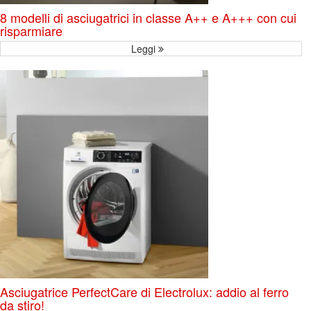
8 modelli di asciugatrici in classe A++ e A+++ con cui
risparmiare
Leggi
Asciugatrice PerfectCare di Electrolux: addio al ferro
da stiro!