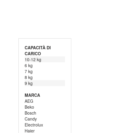
CAPACITÀ DI
CARICO
10-12 kg
6 kg
7 kg
8 kg
9 kg
MARCA
AEG
Beko
Bosch
Candy
Electrolux
Haier