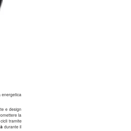
za energetica
ate e design
romettere la
cicli tramite
tà
durante il