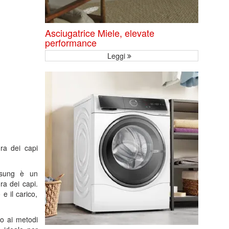
Asciugatrice Miele, elevate
performance
Leggi
ura dei capi
sung è un
ura dei capi.
 e il carico,
to ai metodi