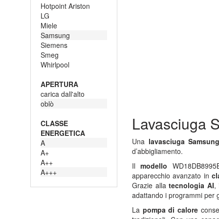
Hotpoint Ariston
LG
Miele
Samsung
Siemens
Smeg
Whirlpool
APERTURA
carica dall'alto
oblò
Lavasciuga S
CLASSE
ENERGETICA
Una
lavasciuga Samsun
A
d’abbigliamento.
A+
A++
Il
modello
WD18DB8995
A+++
apparecchio avanzato in
c
Grazie alla
tecnologia AI
,
adattando i programmi per ga
La
pompa di calore
consen