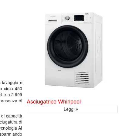
di lavaggio e
da circa 450
nche a 2.999
Asciugatrice Whirlpool
 presenza di
Leggi
di capacità
ciugatura di
ecnologia AI
isparmiando