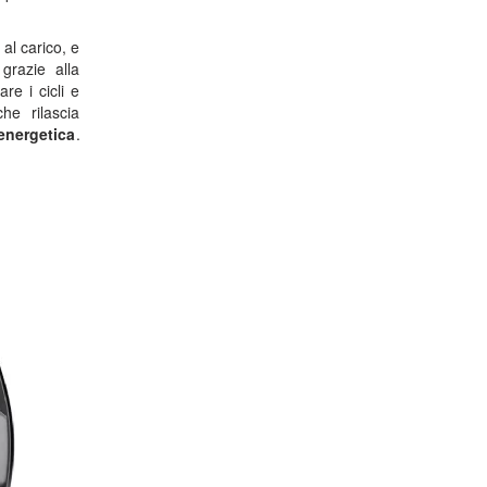
al carico, e
 grazie alla
re i cicli e
he rilascia
 energetica
.