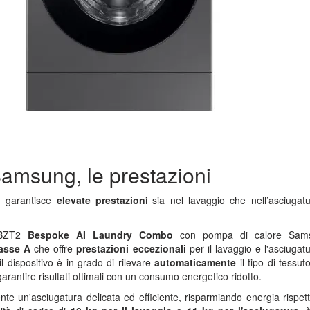
amsung, le prestazioni
g
garantisce
elevate prestazion
i sia nel lavaggio che nell’asciugat
BZT2
Bespoke AI Laundry Combo
con pompa di calore Sam
lasse A
che offre
prestazioni eccezionali
per il lavaggio e l'asciugat
 il dispositivo è in grado di rilevare
automaticamente
il tipo di tessuto
rantire risultati ottimali con un consumo energetico ridotto.
te un'asciugatura delicata ed efficiente, risparmiando energia rispet