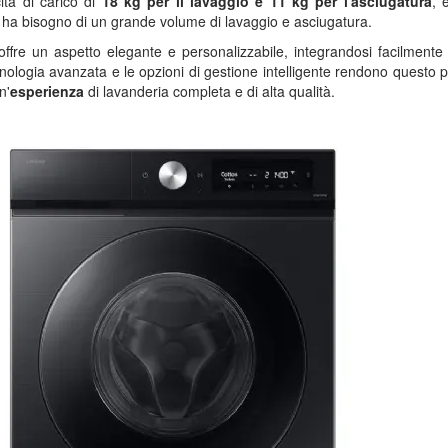
ità di carico di
18 kg per il lavaggio e 11 kg per l'asciugatura
, 
 ha bisogno di un grande volume di lavaggio e asciugatura.
ffre un aspetto elegante e personalizzabile, integrandosi facilmente 
ologia avanzata e le opzioni di gestione intelligente rendono questo 
n'
esperienza
di lavanderia completa e di alta qualità.