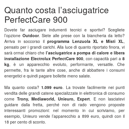
Quanto costa l’asciugatrice
PerfectCare 900
Dovete far asciugare indumenti tecnici e sportivi? Scegliete
l’opzione
Outdoor
. Siete alle prese con la biancheria da letto?
Arriva in soccorso il
programma Lenzuola XL e Misti XL
,
pensato per i grandi carichi. Alla luce di quanto riportato finora, vi
sarà ormai chiaro che
l’asciugatrice a pompa di calore e libera
installazione Electrolux PerfectCare 900
, con capacità pari a
8
kg
, è un apparecchio evoluto, performante, versatile. Che
permette, fra le tante altre cose, anche di abbattere i consumi
energetici e quindi pagare bollette meno salate.
Ma quanto costa?
1.099 euro
. La trovate facilmente nei punti
vendita delle grandi catene specializzate in elettronica di consumo
come
Trony, Mediaworld, Unieuro, Expert
. E non lasciatevi
guidare dalla fretta, perché non di rado vengono proposte
interessanti promozioni: nel momento in cui scriviamo, per
esempio, Unieuro vende l’apparecchio a 899 euro, quindi con il
18 per cento di sconto.