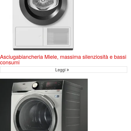
Asciugabiancheria Miele, massima silenziosità e bassi
consumi
Leggi