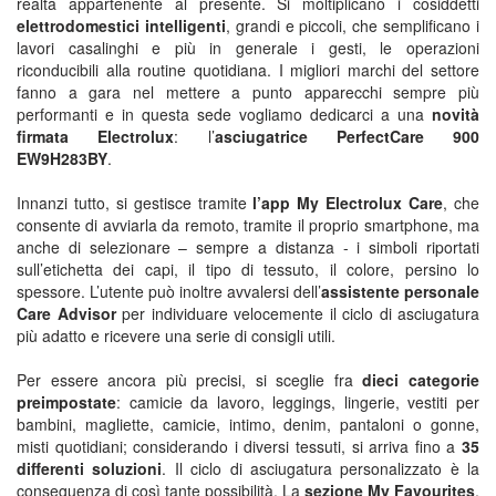
realtà appartenente al presente. Si moltiplicano i cosiddetti
elettrodomestici intelligenti
, grandi e piccoli, che semplificano i
lavori casalinghi e più in generale i gesti, le operazioni
riconducibili alla routine quotidiana. I migliori marchi del settore
fanno a gara nel mettere a punto apparecchi sempre più
performanti e in questa sede vogliamo dedicarci a una
novità
firmata Electrolux
: l’
asciugatrice PerfectCare 900
EW9H283BY
.
Innanzi tutto, si gestisce tramite
l’app My Electrolux Care
, che
consente di avviarla da remoto, tramite il proprio smartphone, ma
anche di selezionare – sempre a distanza - i simboli riportati
sull’etichetta dei capi, il tipo di tessuto, il colore, persino lo
spessore. L’utente può inoltre avvalersi dell’
assistente personale
Care Advisor
per individuare velocemente il ciclo di asciugatura
più adatto e ricevere una serie di consigli utili.
Per essere ancora più precisi, si sceglie fra
dieci categorie
preimpostate
: camicie da lavoro, leggings, lingerie, vestiti per
bambini, magliette, camicie, intimo, denim, pantaloni o gonne,
misti quotidiani; considerando i diversi tessuti, si arriva fino a
35
differenti soluzioni
. Il ciclo di asciugatura personalizzato è la
conseguenza di così tante possibilità. La
sezione My Favourites
,