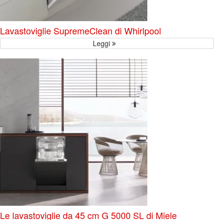
Lavastoviglie SupremeClean di Whirlpool
Leggi
Le lavastoviglie da 45 cm G 5000 SL di Miele