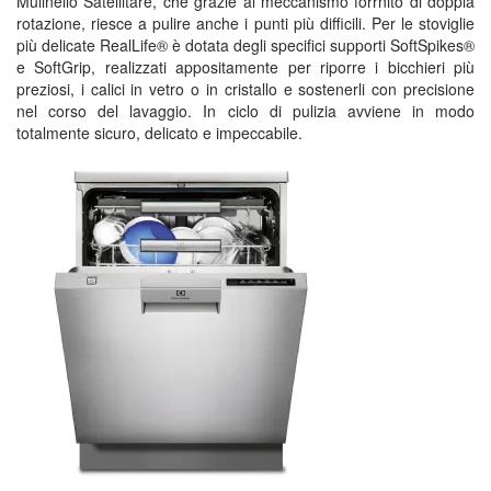
Mulinello Satellitare, che grazie al meccanismo forrnito di doppia
rotazione, riesce a pulire anche i punti più difficili. Per le stoviglie
più delicate RealLife® è dotata degli specifici supporti SoftSpikes®
e SoftGrip, realizzati appositamente per riporre i bicchieri più
preziosi, i calici in vetro o in cristallo e sostenerli con precisione
nel corso del lavaggio. In ciclo di pulizia avviene in modo
totalmente sicuro, delicato e impeccabile.