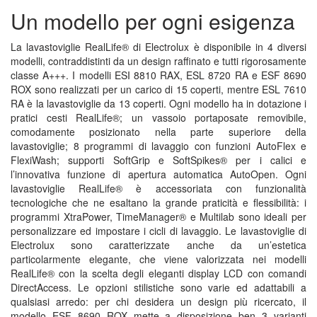
Un modello per ogni esigenza
La lavastoviglie RealLife® di Electrolux è disponibile in 4 diversi
modelli, contraddistinti da un design raffinato e tutti rigorosamente
classe A+++. I modelli ESI 8810 RAX, ESL 8720 RA e ESF 8690
ROX sono realizzati per un carico di 15 coperti, mentre ESL 7610
RA è la lavastoviglie da 13 coperti. Ogni modello ha in dotazione i
pratici cesti RealLife®; un vassoio portaposate removibile,
comodamente posizionato nella parte superiore della
lavastoviglie; 8 programmi di lavaggio con funzioni AutoFlex e
FlexiWash; supporti SoftGrip e SoftSpikes® per i calici e
l’innovativa funzione di apertura automatica AutoOpen. Ogni
lavastoviglie RealLife® è accessoriata con funzionalità
tecnologiche che ne esaltano la grande praticità e flessibilità: i
programmi XtraPower, TimeManager® e Multilab sono ideali per
personalizzare ed impostare i cicli di lavaggio. Le lavastoviglie di
Electrolux sono caratterizzate anche da un’estetica
particolarmente elegante, che viene valorizzata nei modelli
RealLife® con la scelta degli eleganti display LCD con comandi
DirectAccess. Le opzioni stilistiche sono varie ed adattabili a
qualsiasi arredo: per chi desidera un design più ricercato, il
modello ESF 8690 ROX mette a disposizione ben 3 varianti