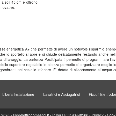
 a soli 45 cm e offrono
nnovative.
asse energetica A+ che permette di avere un notevole risparmio energet
he lo sportello si apre e si chiude delicatamente restando anche nella
di lavaggio. La partenza Posticipata ti permette di programmare l’avv
stello superiore regolabile in altezza permette di organizzare meglio le
ingombranti nel cestello inferiore. E’ dotata di allacciamento all'acqu
Libera Installazione
Lavatrici e Asciugatrici
Piccoli Elettrodo
 2026 - Blogelettrodomestici.it - P. Iva IT03493440566 -
Privacy
-
Cook