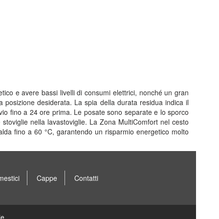
ico e avere bassi livelli di consumi elettrici, nonché un gran
 posizione desiderata. La spia della durata residua indica il
io fino a 24 ore prima. Le posate sono separate e lo sporco
 stoviglie nella lavastoviglie. La Zona MultiComfort nel cesto
a calda fino a 60 °C, garantendo un risparmio energetico molto
mestici
Cappe
Contatti
ie