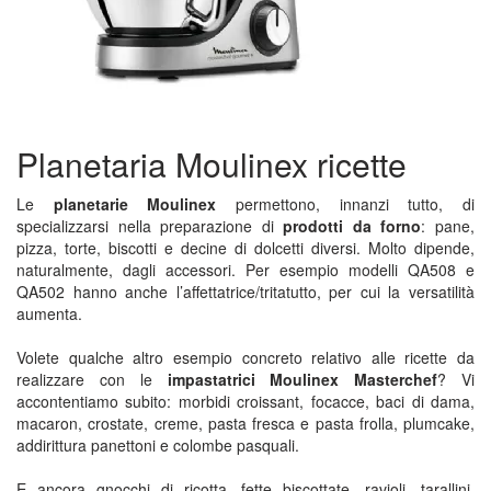
Planetaria Moulinex ricette
Le
planetarie Moulinex
permettono, innanzi tutto, di
specializzarsi nella preparazione di
prodotti da forno
: pane,
pizza, torte, biscotti e decine di dolcetti diversi. Molto dipende,
naturalmente, dagli accessori. Per esempio modelli QA508 e
QA502 hanno anche l’affettatrice/tritatutto, per cui la versatilità
aumenta.
Volete qualche altro esempio concreto relativo alle ricette da
realizzare con le
impastatrici Moulinex Masterchef
? Vi
accontentiamo subito: morbidi croissant, focacce, baci di dama,
macaron, crostate, creme, pasta fresca e pasta frolla, plumcake,
addirittura panettoni e colombe pasquali.
E ancora gnocchi di ricotta, fette biscottate, ravioli, tarallini,