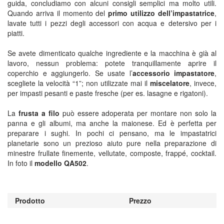
guida, concludiamo con alcuni consigli semplici ma molto utili.
Quando arriva il momento del
primo utilizzo dell’impastatrice
,
lavate tutti i pezzi degli accessori con acqua e detersivo per i
piatti.
Se avete dimenticato qualche ingrediente e la macchina è già al
lavoro, nessun problema: potete tranquillamente aprire il
coperchio e aggiungerlo. Se usate l’
accessorio impastatore
,
scegliete la velocità “1”; non utilizzate mai il
miscelatore
, invece,
per impasti pesanti e paste fresche (per es. lasagne e rigatoni).
La
frusta a filo
può essere adoperata per montare non solo la
panna e gli albumi, ma anche la maionese. Ed è perfetta per
preparare i sughi. In pochi ci pensano, ma le impastatrici
planetarie sono un prezioso aiuto pure nella preparazione di
minestre frullate finemente, vellutate, composte, frappé, cocktail.
In foto il
modello QA502
.
Prodotto
Prezzo