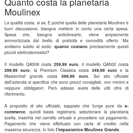
Quanto costa la planetaria
Moulinex
La qualità costa, si sa. E poiché quella delle planetarie Moulinex è
fuori discussione, bisogna mettere in conto una certa spesa.
Spesa che, bisogna sottolinearlo, viene ampiamente
ammortizzata dal livello di praticità e comodità offerto. Ma
andiamo subito al sodo:
quanto costano
precisamente questi
piccoli elettrodomestici?
Il modello QA508 costa
259,99 euro
, il modello QA502 costa
299,99 euro
, la Premium Classica costa
349,99 euro
e la
Masterchef grande costa
599,99 euro
. Sul sito ufficiale
dell’azienda si specifica che sono prezzi consigliati, non minimi e
neppure obbligatori. Però adesso avete delle utili cifre di
riferimento.
A proposito di sito ufficiale, sappiate che funge pure da
e-
commerce
, quindi basta registrarsi, selezionare la planetaria
scelta, inserirla nel carrello virtuale e procedere col pagamento.
Pagamento che viene effettuato con carta di credito nella
massima sicurezza. In foto
l’impastatrice Moulinex Grande
.