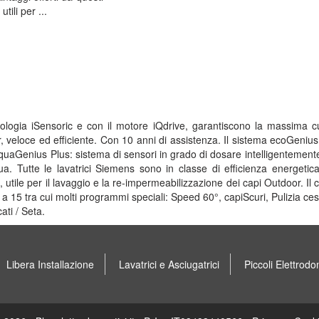
utili per ...
nologia iSensoric e con il motore iQdrive, garantiscono la massima 
er, veloce ed efficiente. Con 10 anni di assistenza. Il sistema ecoGeni
aGenius Plus: sistema di sensori in grado di dosare intelligentemente l
cqua. Tutte le lavatrici Siemens sono in classe di efficienza energeti
e, utile per il lavaggio e la re-impermeabilizzazione dei capi Outdoor.
15 tra cui molti programmi speciali: Speed 60°, capiScuri, Pulizia cest
ati / Seta.
Libera Installazione
Lavatrici e Asciugatrici
Piccoli Elettrodo