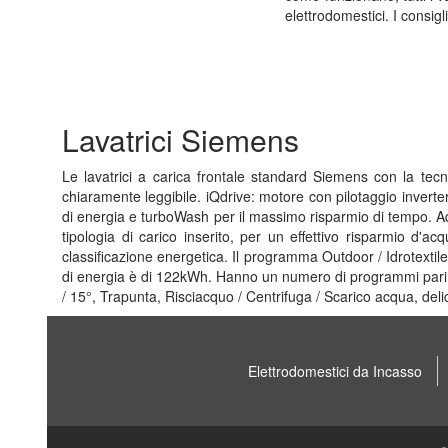
elettrodomestici. I consigli 
Lavatrici Siemens
Le lavatrici a carica frontale standard Siemens con la tec
chiaramente leggibile. iQdrive: motore con pilotaggio invert
di energia e turboWash per il massimo risparmio di tempo. Aqu
tipologia di carico inserito, per un effettivo risparmio d'a
classificazione energetica. Il programma Outdoor / Idrotextil
di energia è di 122kWh. Hanno un numero di programmi pari a 
/ 15°, Trapunta, Risciacquo / Centrifuga / Scarico acqua, delic
Elettrodomestici da Incasso