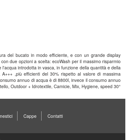
cura del bucato in modo efficiente, e con un grande display
us con due opzioni a scelta: ecoWash per il massimo risparmio
'acqua introdotta in vasca, in funzione della quantità e della
ca A+++ ,più efficienti del 30% rispetto al valore di massima
 Il consumo annuo di acqua è di 8800l, invece il consumo annuo
ello, Outdoor + Idrotextile, Camicie, Mix, Hygiene, speed 30°
mestici
Cappe
Contatti