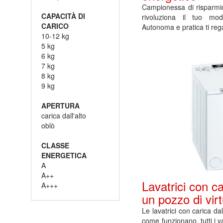
Campionessa di risparmio
CAPACITÀ DI
rivoluziona il tuo mo
CARICO
Autonoma e pratica ti reg
10-12 kg
5 kg
6 kg
7 kg
8 kg
9 kg
APERTURA
carica dall'alto
oblò
CLASSE
ENERGETICA
A
A++
Lavatrici con car
A+++
un pozzo di vir
Le lavatrici con carica dal
come funzionano, tutti i va