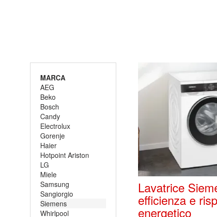
MARCA
AEG
Beko
Bosch
Candy
Electrolux
Gorenje
Haier
Hotpoint Ariston
LG
Miele
Lavatrice Siem
Samsung
Sangiorgio
efficienza e ris
Siemens
energetico
Whirlpool