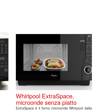
Whirlpool ExtraSpace,
microonde senza piatto
ExtraSpace è il forno microonde Whirpool dalla