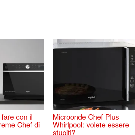
fare con il
Microonde Chef Plus
reme Chef di
Whirlpool: volete essere
stupiti?