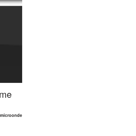
eme
 microonde