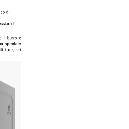
cco di
ssionisti.
e il burro e
a speciale
i i migliori