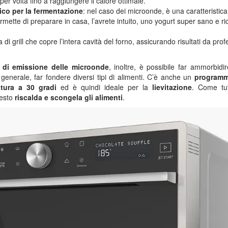
per volta fino a raggiungere il calore ottimale.
co per la fermentazione
: nel caso dei microonde, è una caratteristica
rmette di preparare in casa, l’avrete intuito, uno yogurt super sano e ri
 di grill che copre l’intera cavità del forno, assicurando risultati da profe
 di emissione delle microonde
, inoltre, è possibile far ammorbidir
 generale, far fondere diversi tipi di alimenti. C’è anche un
programm
tura a 30 gradi
ed è quindi ideale per la
lievitazione
. Come tutt
uesto
riscalda e scongela gli alimenti
.