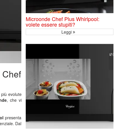
Microonde Chef Plus Whirlpool:
volete essere stupiti?
Leggi
 Chef
 più evolute
nde
, che vi
ol
presenta
enziale. Dal