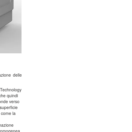
cazione delle
:
 Technology
 che quindi
oonde verso
superficie
ì come la
inazione
ra omogenea