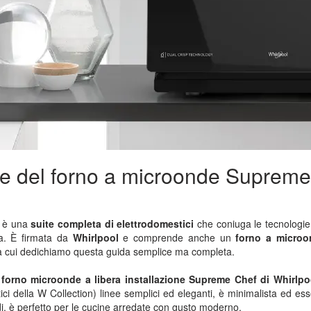
e del forno a microonde Supreme
 è una
suite completa di elettrodomestici
che coniuga le tecnologie
ia. È firmata da
Whirlpool
e comprende anche un
forno a microo
 a cui dedichiamo questa guida semplice ma completa.
l
forno microonde a libera installazione Supreme Chef di Whirlpo
tici della W Collection) linee semplici ed eleganti, è minimalista ed ess
indi, è perfetto per le cucine arredate con gusto moderno.