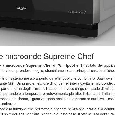
re microonde Supreme Chef
o a microonde Supreme Chef di Whirlpool
è il risultato dell’appli
 farvi comprendere meglio, elenchiamo le sue principali caratteristiche
p
: è un sistema messo a punto da Whirlpool che combina la DualPower
ante Grill. Un primo emettitore diffonde nell’intera cavità le microonde,
parte interna degli alimenti; il secondo invece dirige un fascio di micr
sp, portandolo a temperature notevolmente più alte. Il risultato? Tutta la 
 croccante e dorata, i gusti vengono esaltati e le sostanze nutritive – cos
inalterate.
ece è la funzione che permette di friggere senza olio, grazie alla comb
 Crisp e dell’aria ventilata. Anche in questo caso si ottiene una doratu