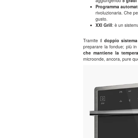
aggiungendo
5 gradi
Programma automati
rivoluzionaria. Che pe
gusto.
XXl Grill
: è un sistema
Tramite il
doppio sistema
preparare la fondue; più in
che mantiene la tempera
microonde, ancora, pure q