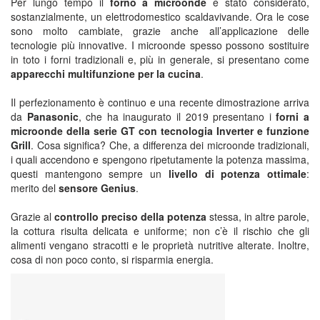
Per lungo tempo il
forno a microonde
è stato considerato,
sostanzialmente, un elettrodomestico scaldavivande. Ora le cose
sono molto cambiate, grazie anche all’applicazione delle
tecnologie più innovative. I microonde spesso possono sostituire
in toto i forni tradizionali e, più in generale, si presentano come
apparecchi multifunzione per la cucina
.
Il perfezionamento è continuo e una recente dimostrazione arriva
da
Panasonic
, che ha inaugurato il 2019 presentano i
forni a
microonde della serie GT con tecnologia Inverter e funzione
Grill
. Cosa significa? Che, a differenza dei microonde tradizionali,
i quali accendono e spengono ripetutamente la potenza massima,
questi mantengono sempre un
livello di potenza ottimale
:
merito del
sensore Genius
.
Grazie al
controllo preciso della potenza
stessa, in altre parole,
la cottura risulta delicata e uniforme; non c’è il rischio che gli
alimenti vengano stracotti e le proprietà nutritive alterate. Inoltre,
cosa di non poco conto, si risparmia energia.