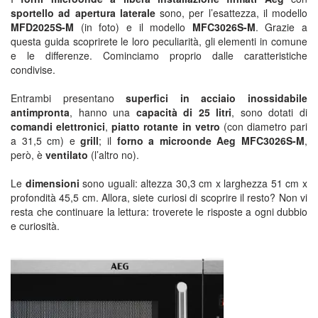
sportello ad apertura laterale
sono, per l’esattezza, il modello
MFD2025S-M
(in foto) e il modello
MFC3026S-M
. Grazie a
questa guida scoprirete le loro peculiarità, gli elementi in comune
e le differenze. Cominciamo proprio dalle caratteristiche
condivise.
Entrambi presentano
superfici in acciaio inossidabile
antimpronta
, hanno una
capacità di 25 litri
, sono dotati di
comandi elettronici
,
piatto rotante in vetro
(con diametro pari
a 31,5 cm) e
grill
; il
forno a microonde Aeg MFC3026S-M
,
però, è
ventilato
(l’altro no).
Le
dimensioni
sono uguali: altezza 30,3 cm x larghezza 51 cm x
profondità 45,5 cm. Allora, siete curiosi di scoprire il resto? Non vi
resta che continuare la lettura: troverete le risposte a ogni dubbio
e curiosità.