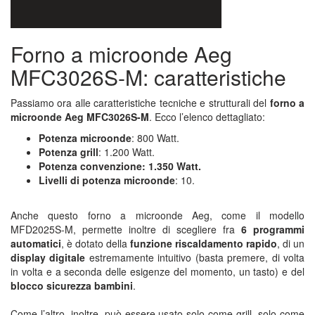
Forno a microonde Aeg
MFC3026S-M: caratteristiche
Passiamo ora alle caratteristiche tecniche e strutturali del
forno a
microonde Aeg MFC3026S-M
. Ecco l’elenco dettagliato:
Potenza microonde
: 800 Watt.
Potenza grill
: 1.200 Watt.
Potenza convenzione: 1.350 Watt.
Livelli di potenza microonde
: 10.
Anche questo forno a microonde Aeg, come il modello
MFD2025S-M, permette inoltre di scegliere fra
6 programmi
automatici
, è dotato della
funzione riscaldamento rapido
, di un
display digitale
estremamente intuitivo (basta premere, di volta
in volta e a seconda delle esigenze del momento, un tasto) e del
blocco sicurezza bambini
.
Come l’altro, inoltre, può essere usato solo come grill, solo come