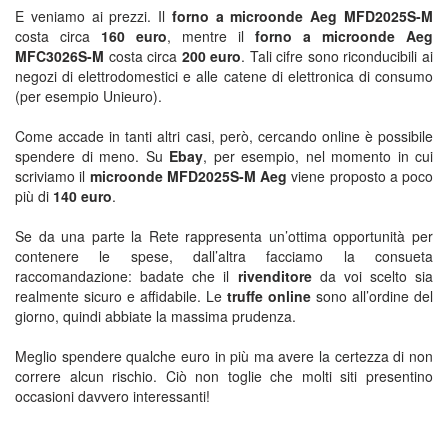
E veniamo ai prezzi. Il
forno a microonde Aeg MFD2025S-M
costa circa
160 euro
, mentre il
forno a microonde Aeg
MFC3026S-M
costa circa
200 euro
. Tali cifre sono riconducibili ai
negozi di elettrodomestici e alle catene di elettronica di consumo
(per esempio Unieuro).
Come accade in tanti altri casi, però, cercando online è possibile
spendere di meno. Su
Ebay
, per esempio, nel momento in cui
scriviamo il
microonde MFD2025S-M Aeg
viene proposto a poco
più di
140 euro
.
Se da una parte la Rete rappresenta un’ottima opportunità per
contenere le spese, dall’altra facciamo la consueta
raccomandazione: badate che il
rivenditore
da voi scelto sia
realmente sicuro e affidabile. Le
truffe online
sono all’ordine del
giorno, quindi abbiate la massima prudenza.
Meglio spendere qualche euro in più ma avere la certezza di non
correre alcun rischio. Ciò non toglie che molti siti presentino
occasioni davvero interessanti!