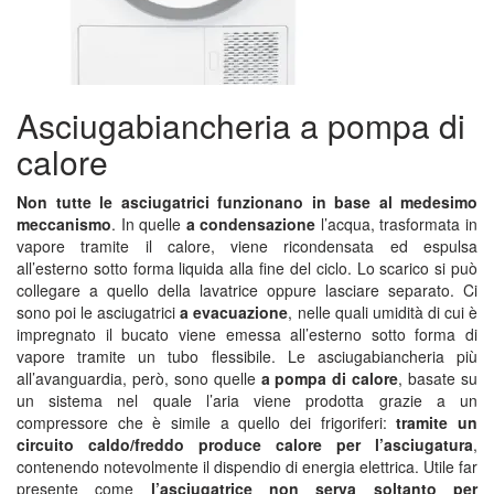
Asciugabiancheria a pompa di
calore
Non tutte le asciugatrici funzionano in base al medesimo
meccanismo
. In quelle
a condensazione
l’acqua, trasformata in
vapore tramite il calore, viene ricondensata ed espulsa
all’esterno sotto forma liquida alla fine del ciclo. Lo scarico si può
collegare a quello della lavatrice oppure lasciare separato. Ci
sono poi le asciugatrici
a evacuazione
, nelle quali umidità di cui è
impregnato il bucato viene emessa all’esterno sotto forma di
vapore tramite un tubo flessibile. Le asciugabiancheria più
all’avanguardia, però, sono quelle
a pompa di calore
, basate su
un sistema nel quale l’aria viene prodotta grazie a un
compressore che è simile a quello dei frigoriferi:
tramite un
circuito caldo/freddo produce calore per l’asciugatura
,
contenendo notevolmente il dispendio di energia elettrica. Utile far
presente come
l’asciugatrice non serva soltanto per