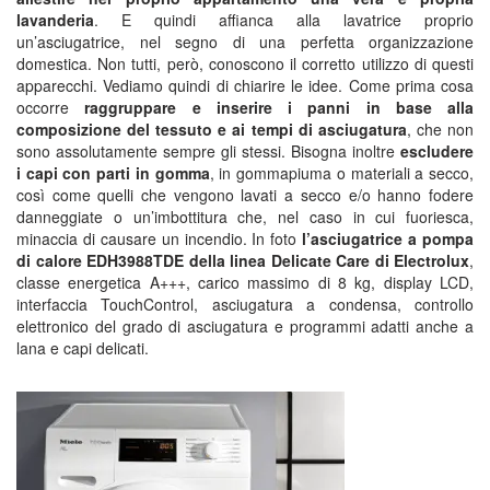
lavanderia
. E quindi affianca alla lavatrice proprio
un’asciugatrice, nel segno di una perfetta organizzazione
domestica. Non tutti, però, conoscono il corretto utilizzo di questi
apparecchi. Vediamo quindi di chiarire le idee. Come prima cosa
occorre
raggruppare e inserire i panni in base alla
composizione del tessuto e ai tempi di asciugatura
, che non
sono assolutamente sempre gli stessi. Bisogna inoltre
escludere
i capi con parti in gomma
, in gommapiuma o materiali a secco,
così come quelli che vengono lavati a secco e/o hanno fodere
danneggiate o un’imbottitura che, nel caso in cui fuoriesca,
minaccia di causare un incendio. In foto
l’asciugatrice a pompa
di calore EDH3988TDE della linea Delicate Care di Electrolux
,
classe energetica A+++, carico massimo di 8 kg, display LCD,
interfaccia TouchControl, asciugatura a condensa, controllo
elettronico del grado di asciugatura e programmi adatti anche a
lana e capi delicati.