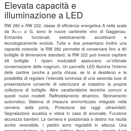
Elevata capacità e
illuminazione a LED
RW 282 e RW 222, classe di efficienza energetica A nella scala
da A+++ a G, sono le nuove cantinette vino di Gaggenau.
Entrambe funzionali, esteticamente accattivanti e
tecnologicamente evolute. Tutte e due presentano inoltre una
capacità notevole: la RW 282 permette di conservare fino a 80
bottiglie di dimensione standard, la RW 222 può invece ospitare
48 bottiglie. I ripiani modulabili assicurano un’ottimale
conservazione delle magnum. Un pannello LED illumina l’interno
delle cantine (anche a porta chiusa, se lo si desidera) e la
possibilità di regolare l’intensità luminosa di una seconda luce di
presentazione consente di valorizzare al massimo la propria
collezione di bottiglie. Altre caratteristiche tecniche comuni a
questi nuovi modelli: Raffreddamento dinamico, Sbrinamento
automatico, Sistema di chiusura ammortizzato integrato nella
cerniera della porta, Protezione dai raggi ultravioletti,
Segnalazione acustica e visiva in caso di anomalie, Funzione
sicurezza bambini. La cerniera è posizionata a destra ma risulta
anche reversibile, i piedini sono regolabili in altezza. Una
raccomandazione: la presa elettrica deve essere prevista fuori